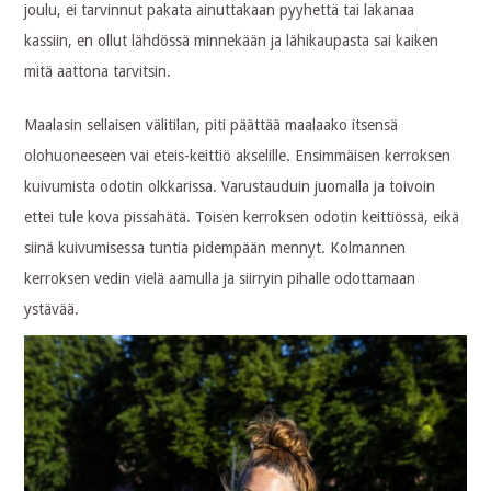
joulu, ei tarvinnut pakata ainuttakaan pyyhettä tai lakanaa
kassiin, en ollut lähdössä minnekään ja lähikaupasta sai kaiken
mitä aattona tarvitsin.
Maalasin sellaisen välitilan, piti päättää maalaako itsensä
olohuoneeseen vai eteis-keittiö akselille. Ensimmäisen kerroksen
kuivumista odotin olkkarissa. Varustauduin juomalla ja toivoin
ettei tule kova pissahätä. Toisen kerroksen odotin keittiössä, eikä
siinä kuivumisessa tuntia pidempään mennyt. Kolmannen
kerroksen vedin vielä aamulla ja siirryin pihalle odottamaan
ystävää.