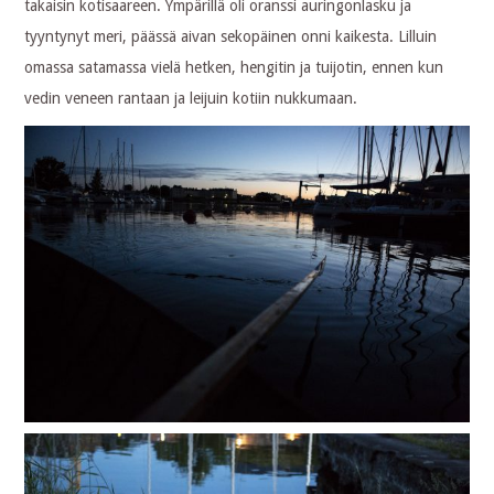
takaisin kotisaareen. Ympärillä oli oranssi auringonlasku ja
tyyntynyt meri, päässä aivan sekopäinen onni kaikesta. Lilluin
omassa satamassa vielä hetken, hengitin ja tuijotin, ennen kun
vedin veneen rantaan ja leijuin kotiin nukkumaan.