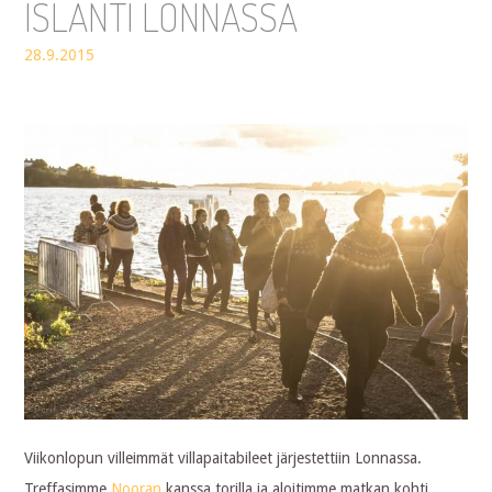
ISLANTI LONNASSA
28.9.2015
Viikonlopun villeimmät villapaitabileet järjestettiin Lonnassa.
Treffasimme
Nooran
kanssa torilla ja aloitimme matkan kohti