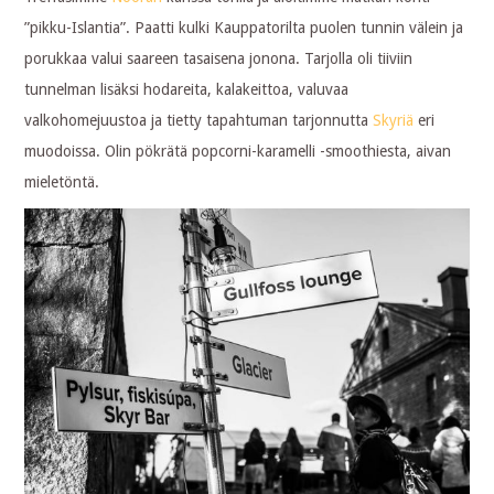
”pikku-Islantia”. Paatti kulki Kauppatorilta puolen tunnin välein ja
porukkaa valui saareen tasaisena jonona. Tarjolla oli tiiviin
tunnelman lisäksi hodareita, kalakeittoa, valuvaa
valkohomejuustoa ja tietty tapahtuman tarjonnutta
Skyriä
eri
muodoissa. Olin pökrätä popcorni-karamelli -smoothiesta, aivan
mieletöntä.