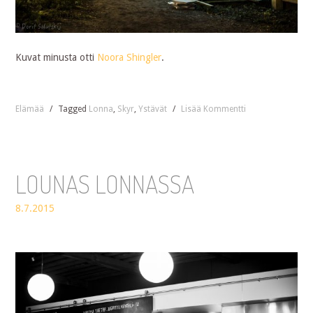
Kuvat minusta otti
Noora Shingler
.
Elämää
/
Tagged
Lonna
,
Skyr
,
Ystävät
/
Lisää Kommentti
LOUNAS LONNASSA
8.7.2015