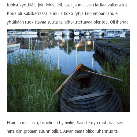
tuoksukynttilää, join inkivääribisseä ja maalasin lattiaa valkoiseksi.
Koira oli Kakskerrassa ja mulla koko tyhjä talo ympärilläni, ei
yhtäkään ruokittavaa suuta tai ulkoilutettavaa olentoa. Oli ihanaa.
Hioin ja maalasin, hikoilin ja hymyilin. Sain tehtyä rauhassa sen
mitä olin pitkään suunnitellut. Aivan sama oliko juhannus tai