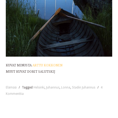
KUVAT MINUSTA
ARTTU KOKKONEN
MUUT KUVAT DORIT SALUTSKIJ
Elämää
/
Tagged
Helsinki
,
Juhannus
,
Lonna
,
Stadin Juhannus
/
4
Kommenttia