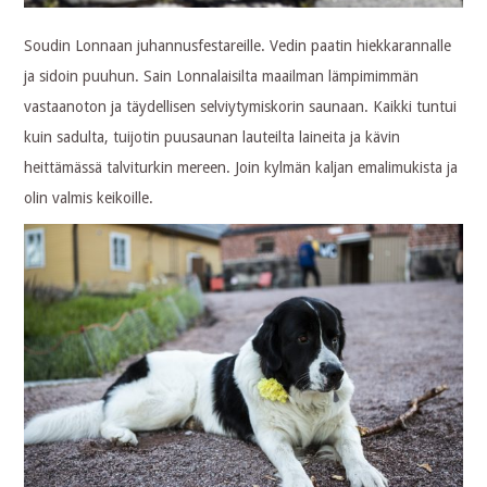
Soudin Lonnaan juhannusfestareille. Vedin paatin hiekkarannalle
ja sidoin puuhun. Sain Lonnalaisilta maailman lämpimimmän
vastaanoton ja täydellisen selviytymiskorin saunaan. Kaikki tuntui
kuin sadulta, tuijotin puusaunan lauteilta laineita ja kävin
heittämässä talviturkin mereen. Join kylmän kaljan emalimukista ja
olin valmis keikoille.