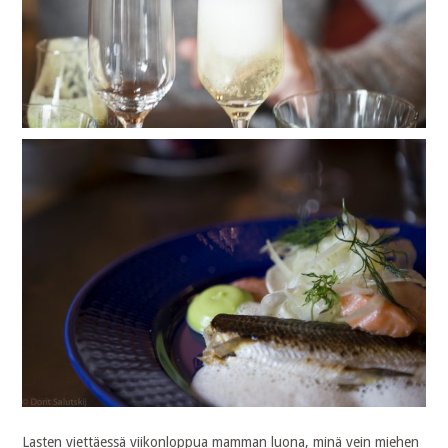
Lasten viettäessä viikonloppua mamman luona, minä vein miehen