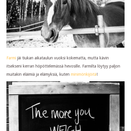
Farmi
jäi tiukan aikataulun vuoksi kokematta, mutta kävin
itsekseni kerran höpöttelemässä hevosille. Farmilta löytyy paljon
muitakin eläimiä ja elämyksiä, kuten
minimönkijöitä
!