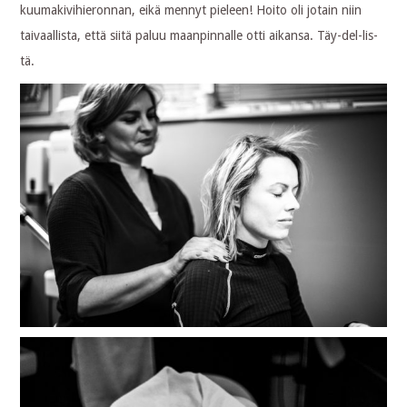
kuumakivihieronnan, eikä mennyt pieleen! Hoito oli jotain niin
taivaallista, että siitä paluu maanpinnalle otti aikansa. Täy-del-lis-
tä.