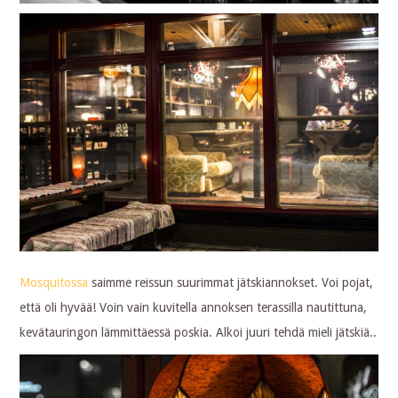
Mosquitossa
saimme reissun suurimmat jätskiannokset. Voi pojat,
että oli hyvää! Voin vain kuvitella annoksen terassilla nautittuna,
kevätauringon lämmittäessä poskia. Alkoi juuri tehdä mieli jätskiä..