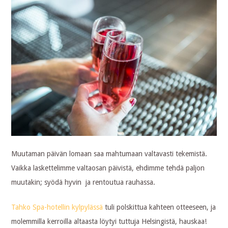
Muutaman päivän lomaan saa mahtumaan valtavasti tekemistä.
Vaikka laskettelimme valtaosan päivistä, ehdimme tehdä paljon
muutakin; syödä hyvin ja rentoutua rauhassa.
Tahko Spa-hotellin kylpylässä
tuli polskittua kahteen otteeseen, ja
molemmilla kerroilla altaasta löytyi tuttuja Helsingistä, hauskaa!