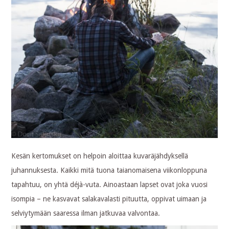
Kesän kertomukset on helpoin aloittaa kuvaräjähdyksellä
juhannuksesta. Kaikki mitä tuona taianomaisena viikonloppuna
tapahtuu, on yhtä déjà-vuta. Ainoastaan lapset ovat joka vuosi
isompia – ne kasvavat salakavalasti pituutta, oppivat uimaan ja
selviytymään saaressa ilman jatkuvaa valvontaa.