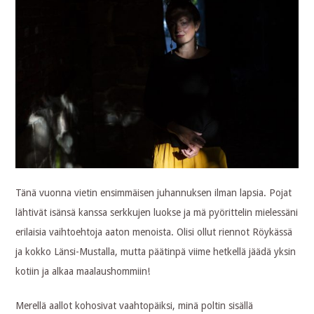
Tänä vuonna vietin ensimmäisen juhannuksen ilman lapsia. Pojat
lähtivät isänsä kanssa serkkujen luokse ja mä pyörittelin mielessäni
erilaisia vaihtoehtoja aaton menoista. Olisi ollut riennot Röykässä
ja kokko Länsi-Mustalla, mutta päätinpä viime hetkellä jäädä yksin
kotiin ja alkaa maalaushommiin!
Merellä aallot kohosivat vaahtopäiksi, minä poltin sisällä