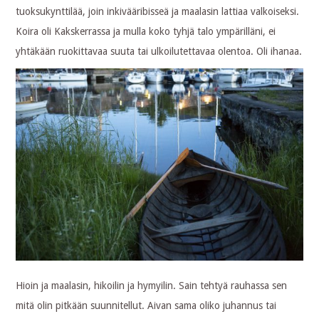
tuoksukynttilää, join inkivääribisseä ja maalasin lattiaa valkoiseksi.
Koira oli Kakskerrassa ja mulla koko tyhjä talo ympärilläni, ei
yhtäkään ruokittavaa suuta tai ulkoilutettavaa olentoa. Oli ihanaa.
Hioin ja maalasin, hikoilin ja hymyilin. Sain tehtyä rauhassa sen
mitä olin pitkään suunnitellut. Aivan sama oliko juhannus tai