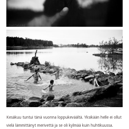
Kesäkuu tuntui tänä vuonna loppukeväältä. Yksikään helle ei ollut
vielä lämmittänyt merivettä ja se oli kylmää kuin huhtikuussa.