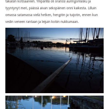
takaisin kotisaareen. Ympärillä oli oranssi auringonlasku ja
tyyntynyt meri, päässä aivan sekopäinen onni kaikesta. Lilluin
omassa satamassa vielä hetken, hengitin ja tuijotin, ennen kun
vedin veneen rantaan ja leijuin kotiin nukkumaan.