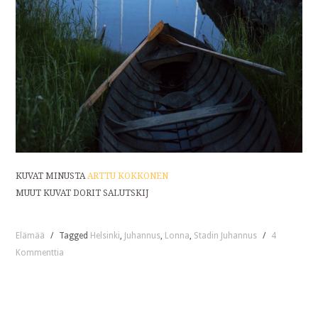
KUVAT MINUSTA
ARTTU KOKKONEN
MUUT KUVAT DORIT SALUTSKIJ
Elämää
/
Tagged
Helsinki
,
Juhannus
,
Lonna
,
Stadin Juhannus
/
4
Kommenttia