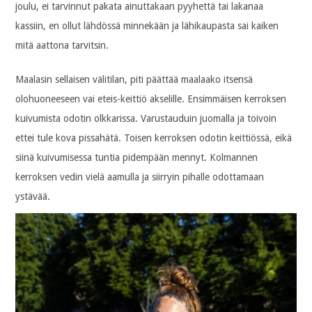
joulu, ei tarvinnut pakata ainuttakaan pyyhettä tai lakanaa
kassiin, en ollut lähdössä minnekään ja lähikaupasta sai kaiken
mitä aattona tarvitsin.
Maalasin sellaisen välitilan, piti päättää maalaako itsensä
olohuoneeseen vai eteis-keittiö akselille. Ensimmäisen kerroksen
kuivumista odotin olkkarissa. Varustauduin juomalla ja toivoin
ettei tule kova pissahätä. Toisen kerroksen odotin keittiössä, eikä
siinä kuivumisessa tuntia pidempään mennyt. Kolmannen
kerroksen vedin vielä aamulla ja siirryin pihalle odottamaan
ystävää.