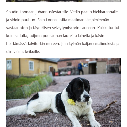
Soudin Lonnaan juhannusfestareille. Vedin paatin hiekkarannalle
ja sidoin puuhun. Sain Lonnalaisilta maailman lämpimimmän
vastaanoton ja täydellisen selviytymiskorin saunaan. Kaikki tuntui
kuin sadulta, tuijotin puusaunan lauteilta laineita ja kävin
heittämässä talviturkin mereen. Join kylmän kaljan emalimukista ja
olin valmis keikoille.