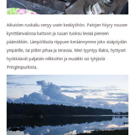
Aikuisten ruokailu venyy usein keskiyöhön. Patojen höyry nousee
kynttilänvalossa kattoon ja ruuan tuoksu leviää pieneen
päämökkiin. Lämpötilasta riippuen keräännymme joko sisäpöydän
ympärille, tai pitkin pihaa ja terassia. Meri tyyntyy illaksi, hyttyset
hyökkäävät paljaisiin nilkkoihin ja musiikki soi tyhjästä
Pringlespurkista.