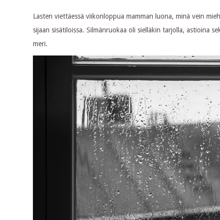
Lasten viettäessä viikonloppua mamman luona, minä vein miehen
sijaan sisätiloissa. Silmänruokaa oli sielläkin tarjolla, astioina
meri.