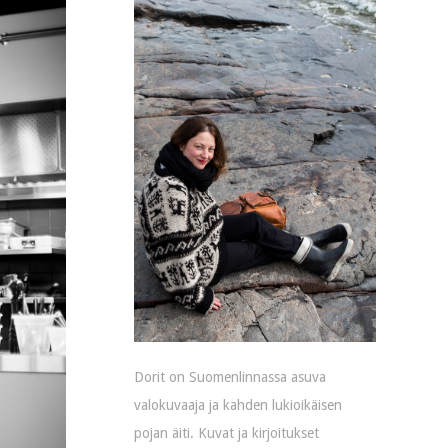
Dorit on Suomenlinnassa asuva
valokuvaaja ja kahden lukioikäisen
pojan äiti. Kuvat ja kirjoitukset