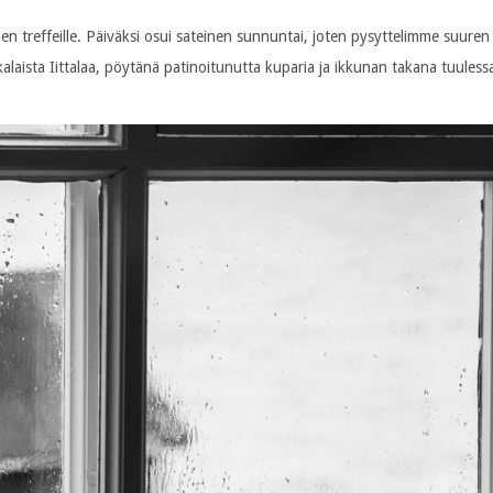
 treffeille. Päiväksi osui sateinen sunnuntai, joten pysyttelimme suuren 
 sekalaista Iittalaa, pöytänä patinoitunutta kuparia ja ikkunan takana tuules