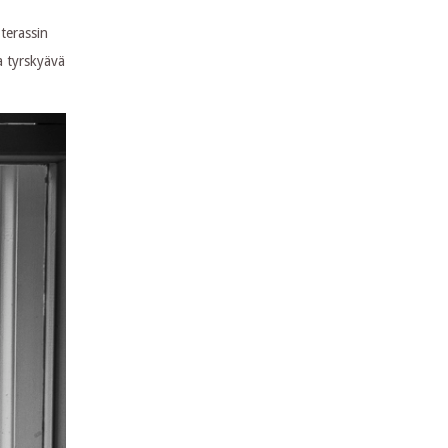
terassin
sa tyrskyävä