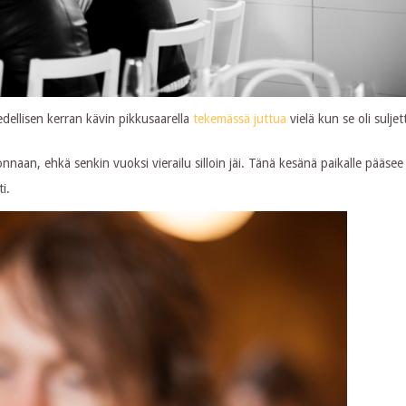
edellisen kerran kävin pikkusaarella
tekemässä juttua
vielä kun se oli sulje
nnaan, ehkä senkin vuoksi vierailu silloin jäi. Tänä kesänä paikalle pääse
i.