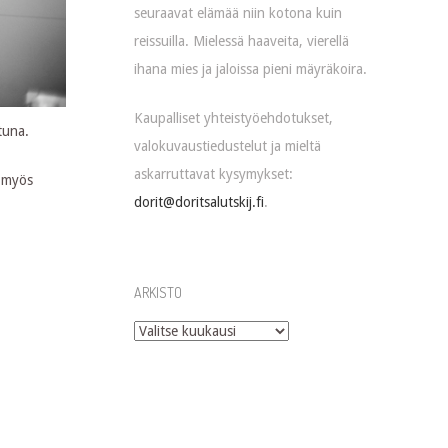
seuraavat elämää niin kotona kuin
reissuilla. Mielessä haaveita, vierellä
ihana mies ja jaloissa pieni mäyräkoira.
Kaupalliset yhteistyöehdotukset,
ttuna.
valokuvaustiedustelut ja mieltä
askarruttavat kysymykset:
e myös
dorit@doritsalutskij.fi
.
ARKISTO
Arkisto