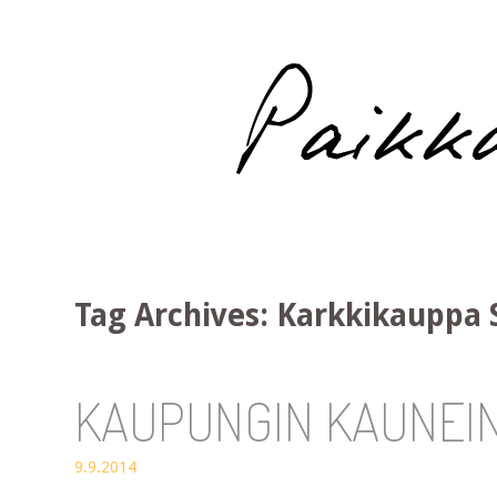
Paikka auringossa
Tag Archives:
Karkkikauppa 
KAUPUNGIN KAUNEI
9.9.2014