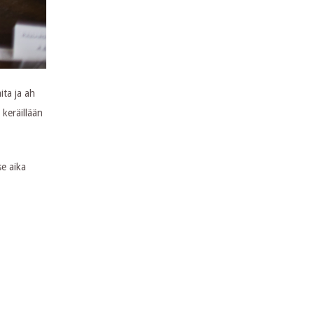
ita ja ah
 keräillään
se aika