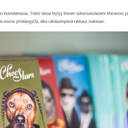
 ihastelemassa. Tiskin takaa löytyy iloinen sokerisukulaiseni Marianne, j
ella monta yhtäläisyyttä, eikä vähäisempänä rakkaus makeaan.