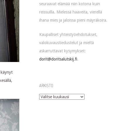
seuraavat elämää niin kotona kuin
reissuilla. Mielessä haaveita, vierellä
ihana mies ja jaloissa pieni mäyräkoira.
Kaupalliset yhteistyöehdotukset,
valokuvaustiedustelut ja mieltä
askarruttavat kysymykset:
dorit@doritsalutskij.fi
.
a käynyt
esällä,
ARKISTO
Arkisto