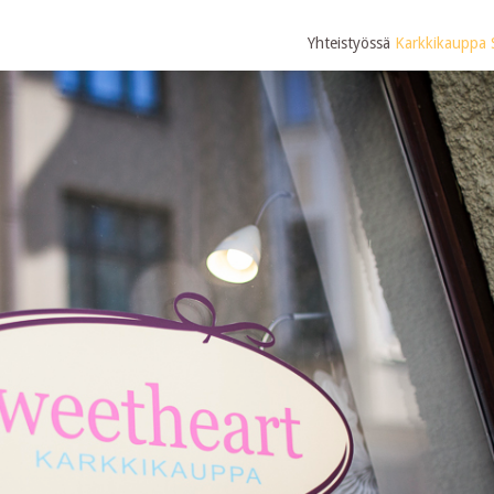
Yhteistyössä
Karkkikauppa 