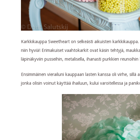
Karkkikauppa Sweetheart on selkeästi aikuisten karkkikauppa. Her
niin hyviä! Erimakuiset vaahtokarkit ovat käsin tehtyjä, maukka
läpinäkyviin pusseihin, metalisella, ihanasti purkkien reunoihin 
Ensimmäinen vierailuni kauppaan lasten kanssa oli virhe, sillä 
jonka olisin voinut käyttää ihailuun, kului varoitellessa ja pani