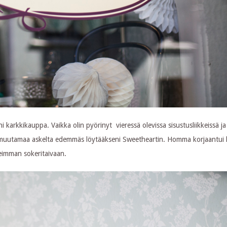
arkkikauppa. Vaikka olin pyörinyt vieressä olevissa sisustusliikkeissä j
muutamaa askelta edemmäs löytääkseni Sweetheartin. Homma korjaantui k
neimman sokeritaivaan.