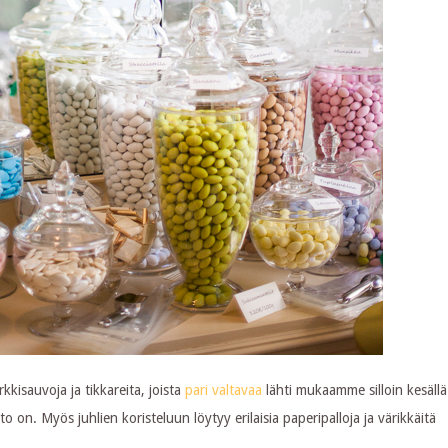
rkkisauvoja ja tikkareita, joista
pari valtavaa
lähti mukaamme silloin kesällä
o on. Myös juhlien koristeluun löytyy erilaisia paperipalloja ja värikkäitä