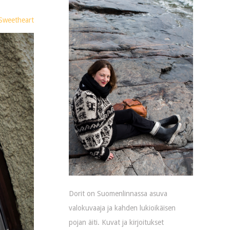
Sweetheart
Dorit on Suomenlinnassa asuva
valokuvaaja ja kahden lukioikäisen
pojan äiti. Kuvat ja kirjoitukset