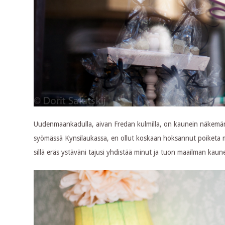
Uudenmaankadulla, aivan Fredan kulmilla, on kaunein näkemäni k
syömässä Kynsilaukassa, en ollut koskaan hoksannut poiketa 
sillä eräs ystäväni tajusi yhdistää minut ja tuon maailman kau