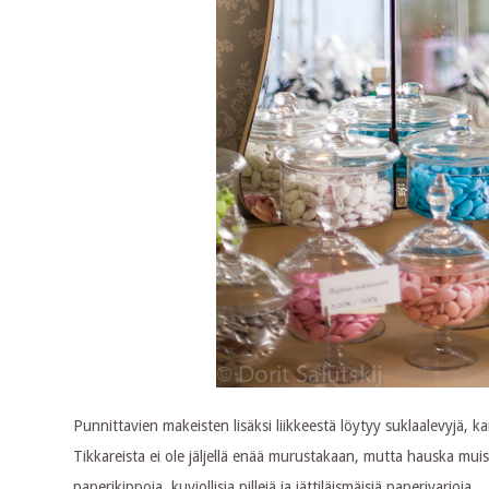
Punnittavien makeisten lisäksi liikkeestä löytyy suklaalevyjä, ka
Tikkareista ei ole jäljellä enää murustakaan, mutta hauska muist
paperikippoja, kuviollisia pillejä ja jättiläismäisiä paperivarjoja.