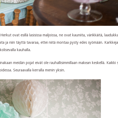
kut ovat esillä lasisissa maljoissa, ne ovat kauniita, värikkäitä, laadukka
ita ja niin täyttä tavaraa, ettei niitä montaa pysty edes syömään. Karkkeja
kolisevalla kauhalla.
ainakaan meidän pojat eivät ole rauhallisimmillaan makean keskellä. Kaikki 
koidessa. Seuraavalla kerralla menin yksin.