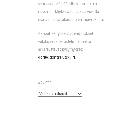
seuraavat elämää niin kotona kuin
reissuilla. Mielessä haaveita, vierellä
ihana mies ja jaloissa pieni mäyräkoira.
Kaupalliset yhteistyöehdotukset,
valokuvaustiedustelut ja mieltä
askarruttavat kysymykset:
dorit@doritsalutskij.fi
.
ARKISTO
Arkisto