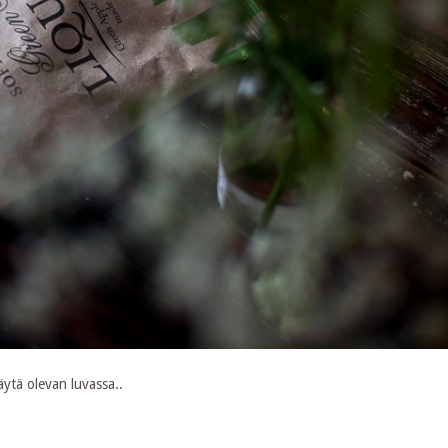
äytä olevan luvassa..