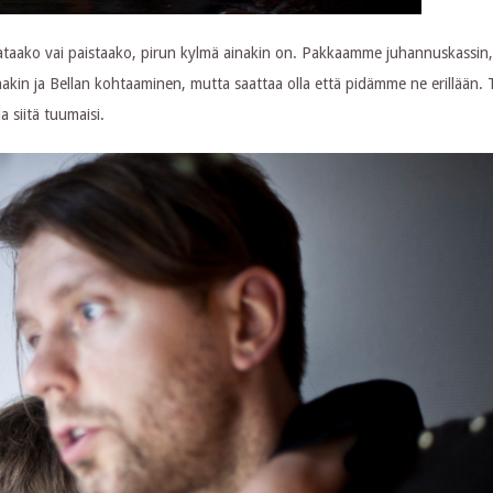
sataako vai paistaako, pirun kylmä ainakin on. Pakkaamme juhannuskassin,
kin ja Bellan kohtaaminen, mutta saattaa olla että pidämme ne erillään. T
a siitä tuumaisi.