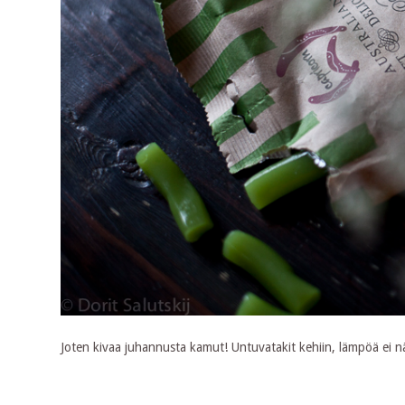
Joten kivaa juhannusta kamut! Untuvatakit kehiin, lämpöä ei n