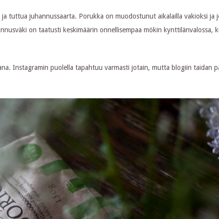
 ja tuttua juhannussaarta. Porukka on muodostunut aikalailla vakioksi ja 
hannusväki on taatusti keskimäärin onnellisempaa mökin kynttilänvalossa, 
na. Instagramin puolella tapahtuu varmasti jotain, mutta blogiin taidan p