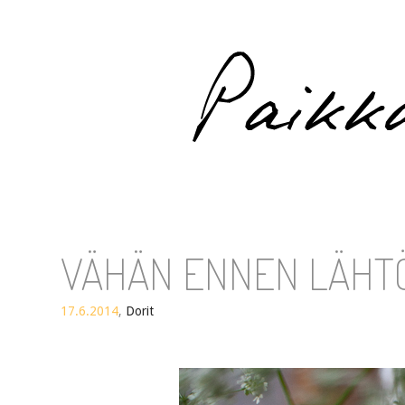
Paikka auringossa
VÄHÄN ENNEN LÄHT
17.6.2014
,
Dorit