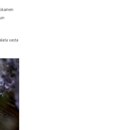
jokainen
kun
alata vasta