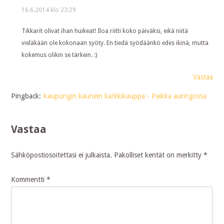
16.6.2014 klo 23:29
Tikkarit olivat ihan huikeat! Iloa riitti koko päiväksi, eikä niitä
vieläkään ole kokonaan syöty. En tiedä syödäänkö edes ikinä, mutta
kokemus olikin se tärkein. :)
Vastaa
Pingback:
Kaupungin kaunein karkkikauppa - Paikka auringossa
Vastaa
Sähköpostiosoitettasi ei julkaista.
Pakolliset kentät on merkitty
*
Kommentti
*