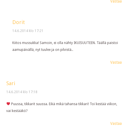
Vastaa
Dorit
14.6.2014 klo 17:21
Kiitos mussukka! Samoin, ei olla nähty IKUISUUTEEN. Täällä paistoi
aamupäivällä, nyt tuulee ja on pilvistä..
Vastaa
Sari
14.6.2014 klo 17:18
Puussa, tikkarit suussa. Eikä mikä tahansa tikkari! Toi kestää viikon,
vai kestääkö?
Vastaa