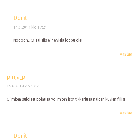
Dorit
14.6.2014 klo 17:21
Nooooh.. :D Tai siis ei ne vielä loppu ole!
Vastaa
pinja_p
15.6.2014 klo 12:29
Oi miten suloiset pojat! Ja voi miten isot tikkarit! Ja näiden kuvien fiilis!
Vastaa
Dorit