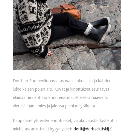
Dorit on Suomenlinnassa asuva valokuvaaja ja kahden
lukioikäisen pojan äiti. Kuvat ja kirjoitukset seuraavat
elämää niin kotona kuin reissuilla. Mielessä haaveita,
vierellä ihana mies ja jaloissa pieni mäyräkoira.
Kaupalliset yhteistyöehdotukset, valokuvaustiedustelut ja
mieltä askarruttavat kysymykset:
dorit@doritsalutskij.fi
.