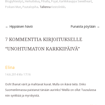
Blogiyhteistyö
,
Herkuttelua
,
Pihalla
,
Pojat
.
Karkkikauppa Sweetheart
,
Poikani Mun
,
Puutalopiha
. Tallenna
Kestolinkki
.
←
Hippiäisen häviö
Punaista pöytään
→
Post
7 KOMMENTTIA KIRJOITUKSELLE
navigation
“
UNOHTUMATON KARKKIPÄIVÄ
”
Elina
14.6.2014 klo 17:16
Ooh! Ihanat värit ja mahtavat kuvat. Mulla on ikävä teitä. Onko
Suomenlinnassa paistanut tänään aurinko? Meillä on ollut Tuusulassa
niin synkkää ja myrskyistä.