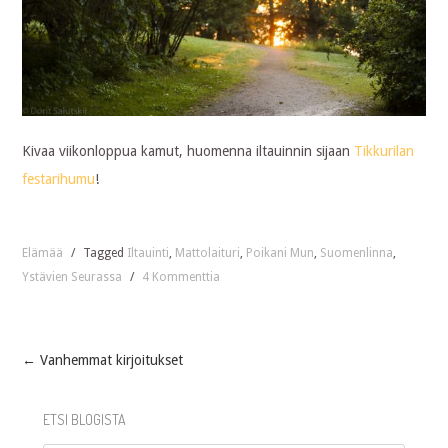
Kivaa viikonloppua kamut, huomenna iltauinnin sijaan
Tikkurilan
festarihumu
!
Elämää
/
Tagged
Iltauinti
,
Mattolaituri
,
Poikani Mun
,
Suomenlinna
,
Ystävien Seurassa
/
4 Kommenttia
←
Vanhemmat kirjoitukset
Post
ETSI BLOGISTA
navigation