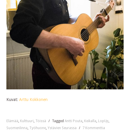
Kuvat:
Arttu Kokkonen
Elämää
,
Kulttuuri
,
Töissä
/
Tagged
Antti Pouta
,
Keikalla
,
LopUp
,
Suomenlinna
,
Työhuone
,
Ystävien Seurassa
/
7 Kommenttia