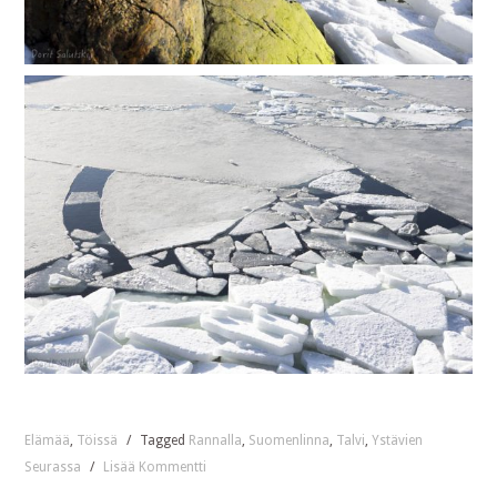
Elämää
,
Töissä
/
Tagged
Rannalla
,
Suomenlinna
,
Talvi
,
Ystävien
Seurassa
/
Lisää Kommentti