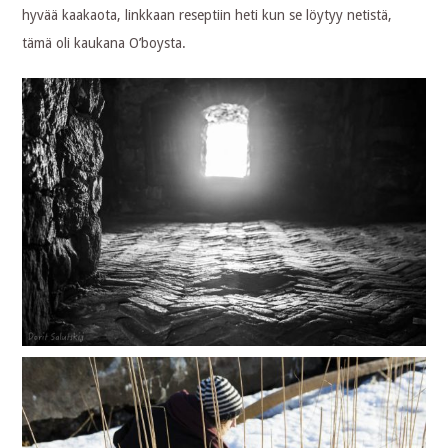
hyvää kaakaota, linkkaan reseptiin heti kun se löytyy netistä,
tämä oli kaukana O’boysta.