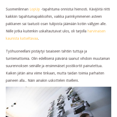
Suomenlinnan
LopUp
-tapahtuma onnistui hienosti. Kävijöitä riitti
kaikkiin tapahtumapaikkoihin, vaikka parinkymmenen asteen
pakkanen sai taatusti osan tulijoista jäämään kotiin vällyjen alle.
Niille jotka kuitenkin uskaltautuivat ulos, oli tarjolla
harvinaisen
kaunista katseltavaa
.
Työhuoneellani pistäytyi tasaiseen tahtiin tuttuja ja
tuntemattomia. Olin edellisenä päivänä saanut vihdoin muutaman
suurennoksen seinälle ja ensimmäiset postikortit painatettua.
Kaiken jätän aina viime tinkaan, mutta taidan toimia parhaiten
paineen alla.. Näin ainakin uskottelen itselleni.