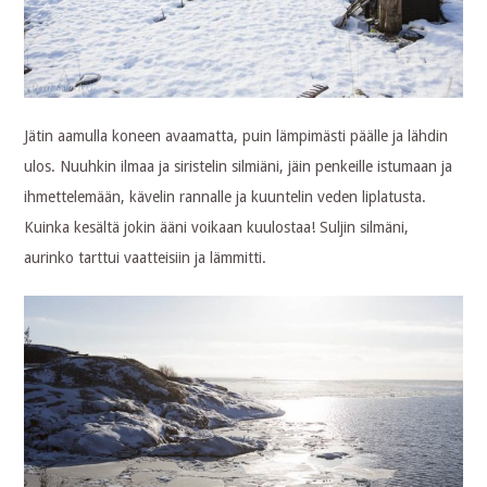
Jätin aamulla koneen avaamatta, puin lämpimästi päälle ja lähdin
ulos. Nuuhkin ilmaa ja siristelin silmiäni, jäin penkeille istumaan ja
ihmettelemään, kävelin rannalle ja kuuntelin veden liplatusta.
Kuinka kesältä jokin ääni voikaan kuulostaa! Suljin silmäni,
aurinko tarttui vaatteisiin ja lämmitti.