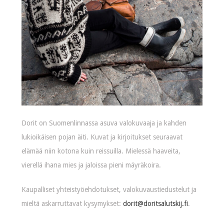
Dorit on Suomenlinnassa asuva valokuvaaja ja kahden
lukioikäisen pojan äiti. Kuvat ja kirjoitukset seuraavat
elämää niin kotona kuin reissuilla. Mielessä haaveita,
vierellä ihana mies ja jaloissa pieni mäyräkoira.
Kaupalliset yhteistyöehdotukset, valokuvaustiedustelut ja
mieltä askarruttavat kysymykset:
dorit@doritsalutskij.fi
.