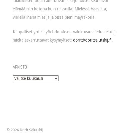
lukioikäisen pojan äiti. Kuvat ja kirjoitukset seuraavat
elämää niin kotona kuin reissuilla. Mielessä haaveita,
vierellä ihana mies ja jaloissa pieni mäyräkoira.
Kaupalliset yhteistyöehdotukset, valokuvaustiedustelut ja
mieltä askarruttavat kysymykset:
dorit@doritsalutskij.fi
.
ARKISTO
Arkisto
© 2026 Dorit Salutskij