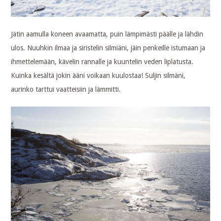
Jätin aamulla koneen avaamatta, puin lämpimästi päälle ja lähdin
ulos. Nuuhkin ilmaa ja siristelin silmiäni, jäin penkeille istumaan ja
ihmettelemään, kävelin rannalle ja kuuntelin veden liplatusta.
Kuinka kesältä jokin ääni voikaan kuulostaa! Suljin silmäni,
aurinko tarttui vaatteisiin ja lämmitti.