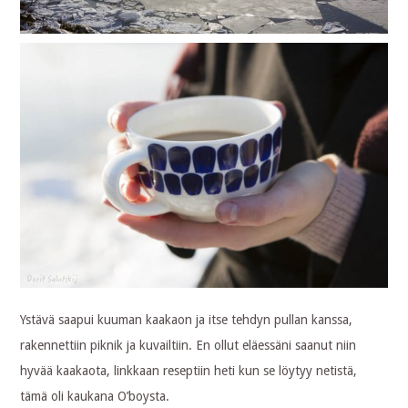
Ystävä saapui kuuman kaakaon ja itse tehdyn pullan kanssa,
rakennettiin piknik ja kuvailtiin. En ollut eläessäni saanut niin
hyvää kaakaota, linkkaan reseptiin heti kun se löytyy netistä,
tämä oli kaukana O’boysta.