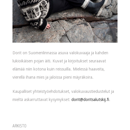
Dorit on Suomenlinnassa asuva valokuvaaja ja kahden
lukioikäisen pojan äiti. Kuvat ja kirjoitukset seuraavat
elämää niin kotona kuin reissuilla. Mielessä haaveita,
vierellä ihana mies ja jaloissa pieni mäyräkoira.
Kaupalliset yhteistyöehdotukset, valokuvaustiedustelut ja
mieltä askarruttavat kysymykset:
dorit@doritsalutskij.fi
.
ARKISTO