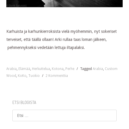
Karhuista ja karhunkierroksista vielä myöhemmin, nyt sokeriset
terveiset, että täällä ollaan! Arki rullaa taas loman jälkeen,
pehmennykseksi vedetään lettuja iltapalaksi.
Arabia
,
Elämää
,
Herkuttelua
,
Kotona
,
Perhe
/
Tagged
Arabia
,
Custom
Wood
,
KoKo
,
Tuokio
/
2 Kommenttia
ETSI BLOGISTA
Etsi