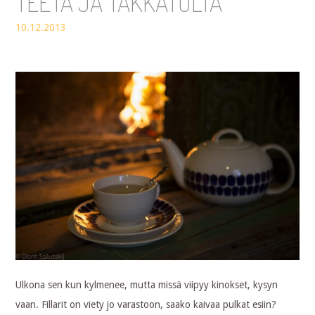
TEETÄ JA TAKKATULTA
10.12.2013
Ulkona sen kun kylmenee, mutta missä viipyy kinokset, kysyn
vaan. Fillarit on viety jo varastoon, saako kaivaa pulkat esiin?