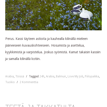
Perus. Kassi täyteen astioita ja kauhealla kilinällä mieleen
jääneeseen kuvauskohteeseen. Hosumista ja asettelua,
kyykkimistä ja varpistelua. Joskus syömistä. Kamat takaisin kassiin
ja samalla kilinällä kotiin.
Arabia
,
Töissä
/
Tagged
24h
,
Arabia
,
Balmuir
,
Love My Job
,
Piilopaikka
,
Tuokio
/
2 Kommenttia