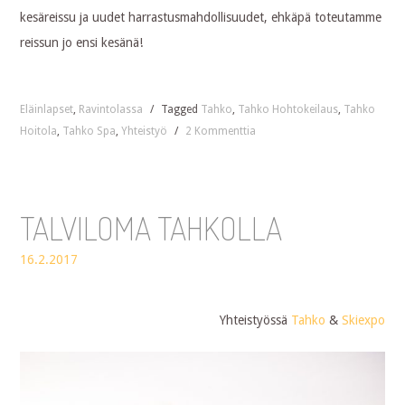
kesäreissu ja uudet harrastusmahdollisuudet, ehkäpä toteutamme
reissun jo ensi kesänä!
Eläinlapset
,
Ravintolassa
/
Tagged
Tahko
,
Tahko Hohtokeilaus
,
Tahko
Hoitola
,
Tahko Spa
,
Yhteistyö
/
2 Kommenttia
TALVILOMA TAHKOLLA
16.2.2017
Yhteistyössä
Tahko
&
Skiexpo