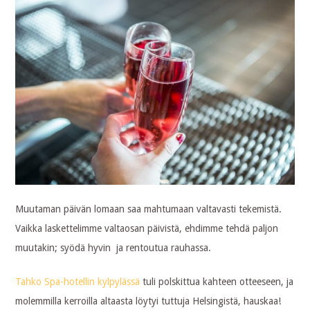
Muutaman päivän lomaan saa mahtumaan valtavasti tekemistä.
Vaikka laskettelimme valtaosan päivistä, ehdimme tehdä paljon
muutakin; syödä hyvin ja rentoutua rauhassa.
Tahko Spa-hotellin kylpylässä
tuli polskittua kahteen otteeseen, ja
molemmilla kerroilla altaasta löytyi tuttuja Helsingistä, hauskaa!