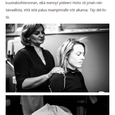
kuumakivihieronnan, eikä mennyt pieleen! Hoito oli jotain niin
taivaallista, että siitä paluu maanpinnalle otti aikansa. Täy-del-lis-
tä.