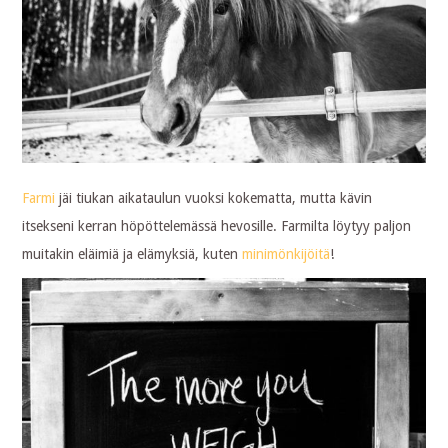
Farmi
jäi tiukan aikataulun vuoksi kokematta, mutta kävin
itsekseni kerran höpöttelemässä hevosille. Farmilta löytyy paljon
muitakin eläimiä ja elämyksiä, kuten
minimönkijöitä
!