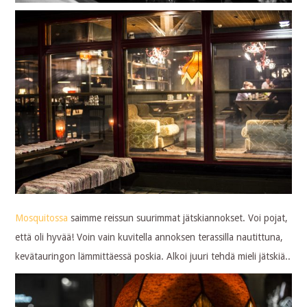
Mosquitossa
saimme reissun suurimmat jätskiannokset. Voi pojat,
että oli hyvää! Voin vain kuvitella annoksen terassilla nautittuna,
kevätauringon lämmittäessä poskia. Alkoi juuri tehdä mieli jätskiä..