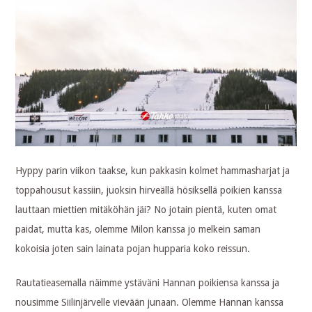
Hyppy parin viikon taakse, kun pakkasin kolmet hammasharjat ja
toppahousut kassiin, juoksin hirveällä hösiksellä poikien kanssa
lauttaan miettien mitäköhän jäi? No jotain pientä, kuten omat
paidat, mutta kas, olemme Milon kanssa jo melkein saman
kokoisia joten sain lainata pojan hupparia koko reissun.
Rautatieasemalla näimme ystäväni Hannan poikiensa kanssa ja
nousimme Siilinjärvelle vievään junaan. Olemme Hannan kanssa