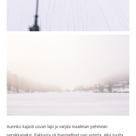
Aurinko kajasti usvan läpi ja värjäsi maailman pehmeän
persikkaiseksi. Pakkasta oli ihanteelliset pari astetta, eikä tuulta