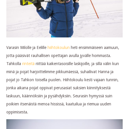
Varasin Milolle ja Eelille
hiihtokoulun
heti ensimmäiseen aamuun,
jotta pääsivät rauhallisen opettajan avulla jyvälle hommasta.
Tahkolla
rinteitä
riittää kaikentasoisille laskijoille, ja sillä välin kun
minä ja pojat harjoittelimme pikkumäessä, suhailivat Hanna ja
pojat jo Tahkon toisella puolen. Hiihtokoulu kesti vajaan tunnin,
jonka aikana pojat oppivat perusasiat suksien kiinnityksestä
laskuun, käännöksiin ja pysähdyksiin. Seurasin hymyssä suin
poikien itsenäistä menoa hississä, kaatuilua ja riemua uuden
oppimisesta.