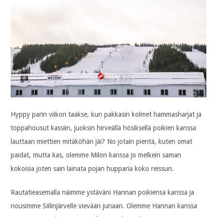
Hyppy parin viikon taakse, kun pakkasin kolmet hammasharjat ja
toppahousut kassiin, juoksin hirveällä hösiksellä poikien kanssa
lauttaan miettien mitäköhän jäi? No jotain pientä, kuten omat
paidat, mutta kas, olemme Milon kanssa jo melkein saman
kokoisia joten sain lainata pojan hupparia koko reissun.
Rautatieasemalla näimme ystäväni Hannan poikiensa kanssa ja
nousimme Siilinjärvelle vievään junaan. Olemme Hannan kanssa