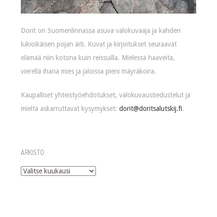
Dorit on Suomenlinnassa asuva valokuvaaja ja kahden
lukioikäisen pojan äiti. Kuvat ja kirjoitukset seuraavat
elämää niin kotona kuin reissuilla. Mielessä haaveita,
vierellä ihana mies ja jaloissa pieni mäyräkoira.
Kaupalliset yhteistyöehdotukset, valokuvaustiedustelut ja
mieltä askarruttavat kysymykset:
dorit@doritsalutskij.fi
.
ARKISTO
Arkisto