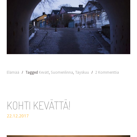
Elämää
/
Tagged
Kevät!
,
Suomenlinna
,
Täyskuu
/
2 Kommenttia
KOHTI KEVÄTTÄ!
22.12.2017