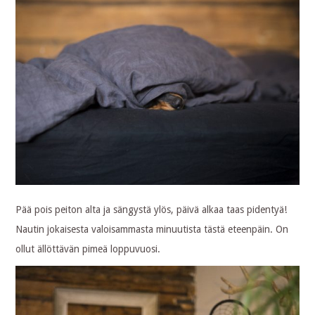
Pää pois peiton alta ja sängystä ylös, päivä alkaa taas pidentyä!
Nautin jokaisesta valoisammasta minuutista tästä eteenpäin. On
ollut ällöttävän pimeä loppuvuosi.