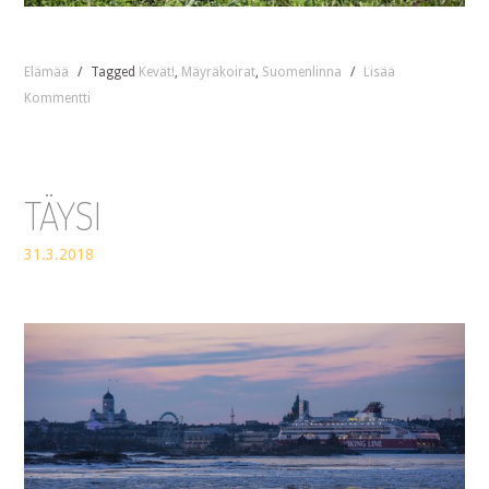
Elämää
/
Tagged
Kevät!
,
Mäyräkoirat
,
Suomenlinna
/
Lisää
Kommentti
TÄYSI
31.3.2018