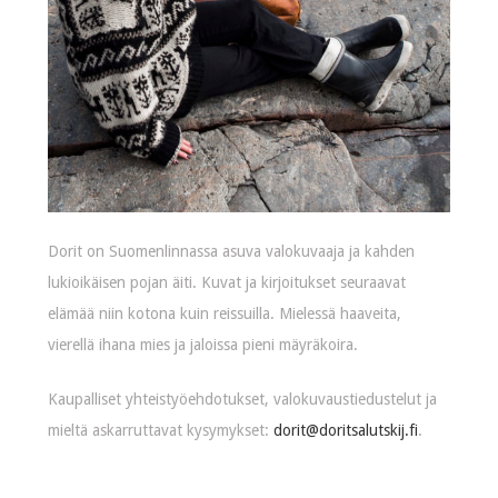
Dorit on Suomenlinnassa asuva valokuvaaja ja kahden
lukioikäisen pojan äiti. Kuvat ja kirjoitukset seuraavat
elämää niin kotona kuin reissuilla. Mielessä haaveita,
vierellä ihana mies ja jaloissa pieni mäyräkoira.
Kaupalliset yhteistyöehdotukset, valokuvaustiedustelut ja
mieltä askarruttavat kysymykset:
dorit@doritsalutskij.fi
.