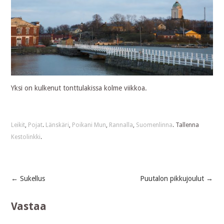
Yksi on kulkenut tonttulakissa kolme viikkoa.
Leikit
,
Pojat
.
Länskäri
,
Poikani Mun
,
Rannalla
,
Suomenlinna
. Tallenna
Kestolinkki
.
←
Sukellus
Puutalon pikkujoulut
→
Post
Vastaa
navigation