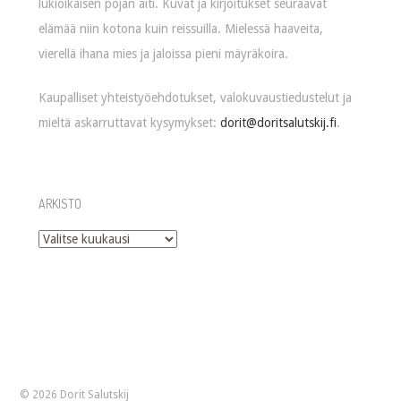
lukioikäisen pojan äiti. Kuvat ja kirjoitukset seuraavat
elämää niin kotona kuin reissuilla. Mielessä haaveita,
vierellä ihana mies ja jaloissa pieni mäyräkoira.
Kaupalliset yhteistyöehdotukset, valokuvaustiedustelut ja
mieltä askarruttavat kysymykset:
dorit@doritsalutskij.fi
.
ARKISTO
Arkisto
© 2026 Dorit Salutskij