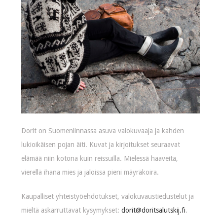
Dorit on Suomenlinnassa asuva valokuvaaja ja kahden
lukioikäisen pojan äiti. Kuvat ja kirjoitukset seuraavat
elämää niin kotona kuin reissuilla. Mielessä haaveita,
vierellä ihana mies ja jaloissa pieni mäyräkoira.
Kaupalliset yhteistyöehdotukset, valokuvaustiedustelut ja
mieltä askarruttavat kysymykset:
dorit@doritsalutskij.fi
.