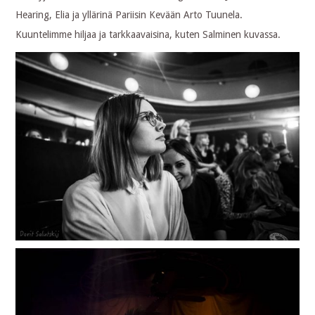
Hearing, Elia ja yllärinä Pariisin Kevään Arto Tuunela.
Kuuntelimme hiljaa ja tarkkaavaisina, kuten Salminen kuvassa.