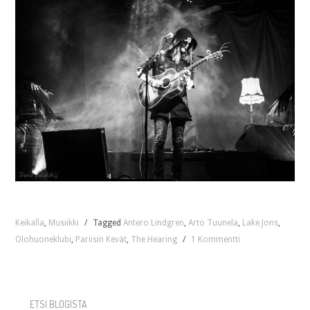
Keikalla
,
Musiikki
/
Tagged
Antero Lindgren
,
Arto Tuunela
,
Lake Jons
,
Olohuoneklubi
,
Pariisin Kevät
,
The Hearing
/
1 Kommentti
ETSI BLOGISTA