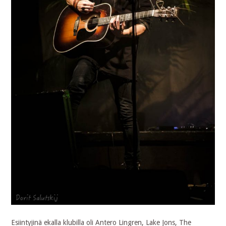
Esiintyjinä ekalla klubilla oli Antero Lingren, Lake Jons, The