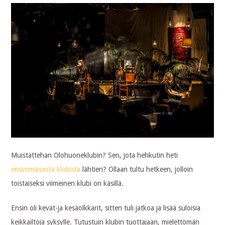
Muistattehan Olohuoneklubin? Sen, jota hehkutin heti
ensimmäisestä klubista
lähtien? Ollaan tultu hetkeen, jolloin
toistaiseksi viimeinen klubi on käsillä.
Ensin oli kevät-ja kesäolkkarit, sitten tuli jatkoa ja lisää suloisia
keikkailtoja syksylle. Tutustuin klubin tuottajaan, mielettömän