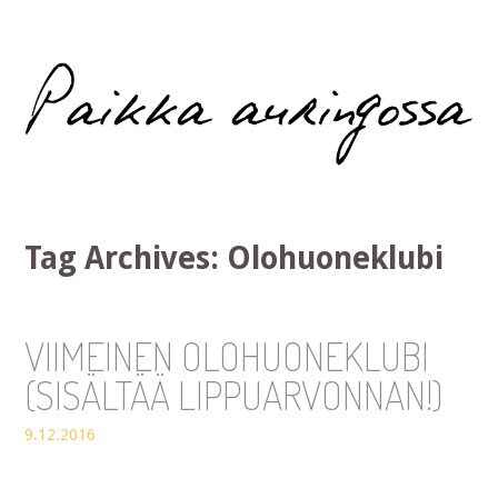
Paikka auringossa
Tag Archives:
Olohuoneklubi
VIIMEINEN OLOHUONEKLUBI
(SISÄLTÄÄ LIPPUARVONNAN!)
9.12.2016