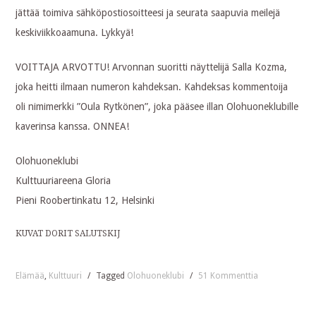
jättää toimiva sähköpostiosoitteesi ja seurata saapuvia meilejä
keskiviikkoaamuna. Lykkyä!
VOITTAJA ARVOTTU! Arvonnan suoritti näyttelijä Salla Kozma,
joka heitti ilmaan numeron kahdeksan. Kahdeksas kommentoija
oli nimimerkki ”Oula Rytkönen”, joka pääsee illan Olohuoneklubille
kaverinsa kanssa. ONNEA!
Olohuoneklubi
Kulttuuriareena Gloria
Pieni Roobertinkatu 12, Helsinki
KUVAT DORIT SALUTSKIJ
Elämää
,
Kulttuuri
/
Tagged
Olohuoneklubi
/
51 Kommenttia