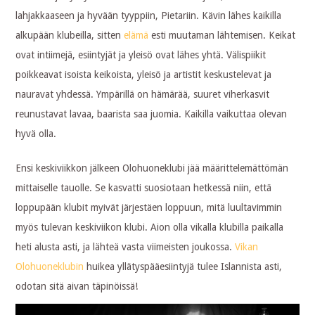
lahjakkaaseen ja hyvään tyyppiin, Pietariin. Kävin lähes kaikilla
alkupään klubeilla, sitten
elämä
esti muutaman lähtemisen. Keikat
ovat intiimejä, esiintyjät ja yleisö ovat lähes yhtä. Välispiikit
poikkeavat isoista keikoista, yleisö ja artistit keskustelevat ja
nauravat yhdessä. Ympärillä on hämärää, suuret viherkasvit
reunustavat lavaa, baarista saa juomia. Kaikilla vaikuttaa olevan
hyvä olla.
Ensi keskiviikkon jälkeen Olohuoneklubi jää määrittelemättömän
mittaiselle tauolle. Se kasvatti suosiotaan hetkessä niin, että
loppupään klubit myivät järjestäen loppuun, mitä luultavimmin
myös tulevan keskiviikon klubi. Aion olla vikalla klubilla paikalla
heti alusta asti, ja lähteä vasta viimeisten joukossa.
Vikan
Olohuoneklubin
huikea yllätyspääesiintyjä tulee Islannista asti,
odotan sitä aivan täpinöissä!