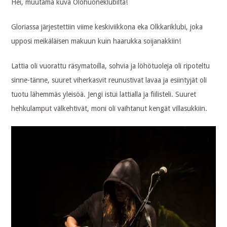
Hei, muutama kuva Olohuoneklubilta!
Gloriassa järjestettiin viime keskiviikkona eka Olkkariklubi, joka
upposi meikäläisen makuun kuin haarukka soijanakkiin!
Lattia oli vuorattu räsymatoilla, sohvia ja löhötuoleja oli ripoteltu
sinne-tänne, suuret viherkasvit reunustivat lavaa ja esiintyjät oli
tuotu lähemmäs yleisöä. Jengi istui lattialla ja fiilisteli. Suuret
hehkulamput välkehtivät, moni oli vaihtanut kengät villasukkiin.