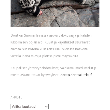
Dorit on Suomenlinnassa asuva valokuvaaja ja kahden
lukioikäisen pojan äiti. Kuvat ja kirjoitukset seuraavat
elämää niin kotona kuin reissuilla. Mielessä haaveita,
vierellä ihana mies ja jaloissa pieni mäyräkoira.
Kaupalliset yhteistyöehdotukset, valokuvaustiedustelut ja
mieltä askarruttavat kysymykset:
dorit@doritsalutskij.fi
.
ARKISTO
Arkisto