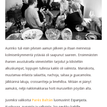
Aurinko tuli esiin pilvisen aamun jälkeen ja iltaan mennessä
kolmisenkymmentä ystävää oli saapunut saareen. Ensimmäisten
ihanien avustuksella viimeisteltiin tarjoilut ja kilisteltiin
alkuskumpat, loppujen tullessa kaikki oli valmista. Mansikoita,
muutamaa erilaista salaattia, nachoja, salsaa ja guacamolea.
Jälkkärinä lakuja, croissantteja ja limehilloa. Mitään ei jäänyt
aamuksi, neljä nakkimakkaraa hoiti murusetkin pöydän alta.
Juomiksi valikoitui
Parés Baltàn
luomuviinit
Espanjasta.
Kuohuvaa, punaista ja valkoista. Iso peukku kaikille,