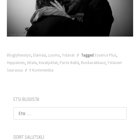
Blogiyhteistyö
,
Elämää
,
Luomu
,
Ystävät
/
Tagged
Essence Plus
,
Hippiäinen
,
Iittala
,
Kevätjuhlat
,
Parés Baltà
,
Ruokarakkaus
,
Ystävien
Seurassa
/
9 Kommenttia
ETSI BLOGISTA
Etsi
DORIT SALUTSKIJ