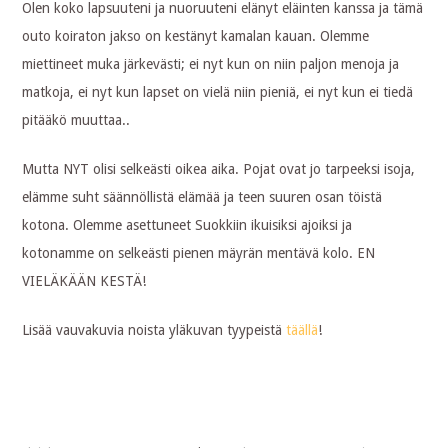
Olen koko lapsuuteni ja nuoruuteni elänyt eläinten kanssa ja tämä
outo koiraton jakso on kestänyt kamalan kauan. Olemme
miettineet muka järkevästi; ei nyt kun on niin paljon menoja ja
matkoja, ei nyt kun lapset on vielä niin pieniä, ei nyt kun ei tiedä
pitääkö muuttaa..
Mutta NYT olisi selkeästi oikea aika. Pojat ovat jo tarpeeksi isoja,
elämme suht säännöllistä elämää ja teen suuren osan töistä
kotona. Olemme asettuneet Suokkiin ikuisiksi ajoiksi ja
kotonamme on selkeästi pienen mäyrän mentävä kolo. EN
VIELÄKÄÄN KESTÄ!
Lisää vauvakuvia noista yläkuvan tyypeistä
täällä
!