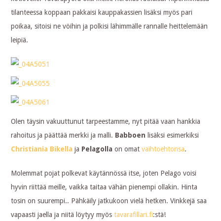
tilanteessa koppaan pakkaisi kauppakassien lisäksi myös pari
poikaa, sitoisi ne vöihin ja polkisi lähimmälle rannalle heittelemään
leipiä.
Olen täysin vakuuttunut tarpeestamme, nyt pitää vaan hankkia
rahoitus ja päättää merkki ja malli.
Babboen
lisäksi esimerkiksi
Christiania Bikella
ja
Pelagolla
on omat
vaihtoehtonsa
.
Molemmat pojat polkevat käytännössä itse, joten Pelago voisi
hyvin riittää meille, vaikka taitaa vähän pienempi ollakin. Hinta
tosin on suurempi.. Pähkäily jatkukoon vielä hetken. Vinkkejä saa
vapaasti jaella ja niitä löytyy myös
tavarafillari.fi
:stä!