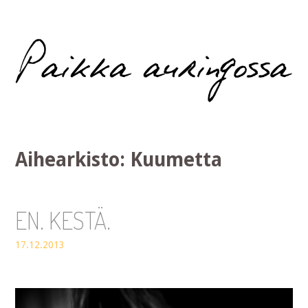
Paikka auringossa
Aihearkisto:
Kuumetta
EN. KESTÄ.
17.12.2013