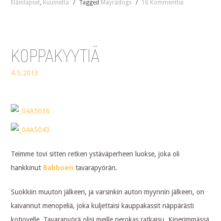
Eläinlapset
,
Kuumetta
/
Tagged
Mäyrädogs
/
16 Kommenttia
KOPPAKYYTIÄ
4.5.2013
Teimme tovi sitten retken ystäväperheen luokse, joka oli
hankkinut
Babboen
tavarapyörän.
Suokkiin muuton jälkeen, ja varsinkin auton myynnin jälkeen, on
kaivannut menopeliä, joka kuljettaisi kauppakassit näppärästi
kotiovelle. Tavarapyörä olisi meille nerokas ratkaisu. Kiperimmässä