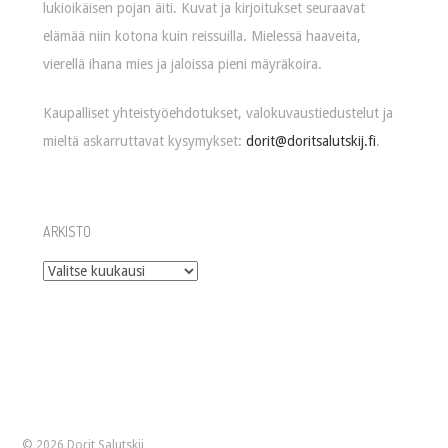
lukioikäisen pojan äiti. Kuvat ja kirjoitukset seuraavat
elämää niin kotona kuin reissuilla. Mielessä haaveita,
vierellä ihana mies ja jaloissa pieni mäyräkoira.
Kaupalliset yhteistyöehdotukset, valokuvaustiedustelut ja
mieltä askarruttavat kysymykset:
dorit@doritsalutskij.fi
.
ARKISTO
Arkisto
© 2026 Dorit Salutskij