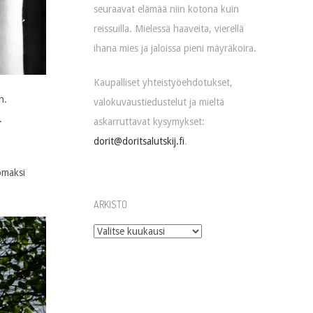
seuraavat elämää niin kotona kuin
reissuilla. Mielessä haaveita, vierellä
ihana mies ja jaloissa pieni mäyräkoira.
Kaupalliset yhteistyöehdotukset,
n.
valokuvaustiedustelut ja mieltä
.
askarruttavat kysymykset:
dorit@doritsalutskij.fi
.
omaksi
ARKISTO
Arkisto