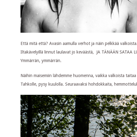
Että mitä että? Avasin aamulla verhot ja näin pelkkää valkoista.
Iltakävelyillä linnut laulavat jo keväästä, JA TÄNÄÄN SATAA L
Ymmärrän, ymmärrän.
Näihin maisemiin lähdemme huomenna, vaikka valkoista taitaa 
Tahkolle, pysy kuulolla. Seuraavaksi hohdokkaita, hemmottelullisia