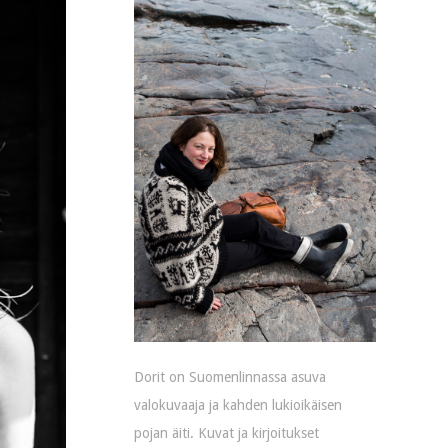
Dorit on Suomenlinnassa asuva
valokuvaaja ja kahden lukioikäisen
pojan äiti. Kuvat ja kirjoitukset