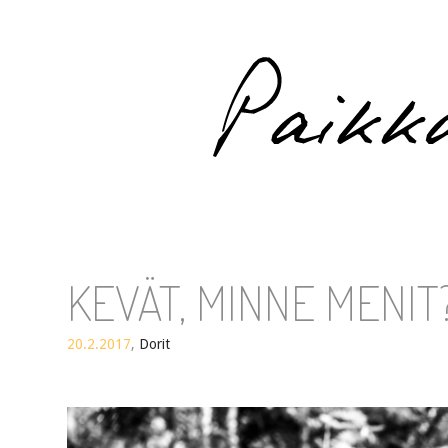
Paikka auringossa
KEVÄT, MINNE MENIT
20.2.2017
,
Dorit