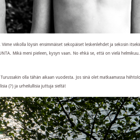
 Viime viikolla löysin ensimmäiset sekopäiset leskenlehdet ja sekosin itseki
UNTA. Mikä meni pieleen, kysyn vaan. No ehkä se, että on vielä helmikuu.
Turussakin olla tähän aikaan vuodesta. Jos sinä olet matkaamassa hiihtol
 (?) ja urheilullisia juttuja sieltä!