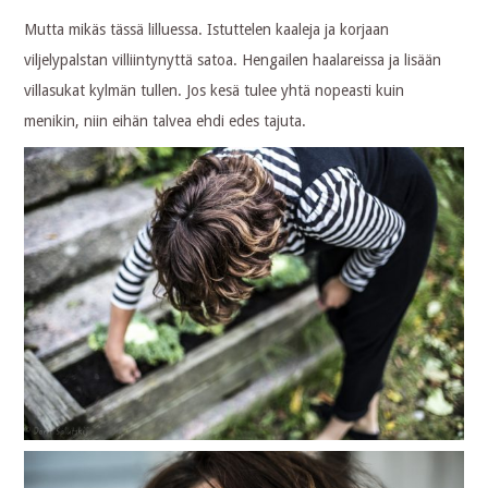
Mutta mikäs tässä lilluessa. Istuttelen kaaleja ja korjaan
viljelypalstan villiintynyttä satoa. Hengailen haalareissa ja lisään
villasukat kylmän tullen. Jos kesä tulee yhtä nopeasti kuin
menikin, niin eihän talvea ehdi edes tajuta.