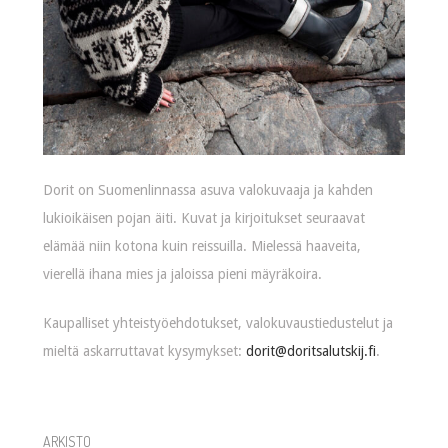
Dorit on Suomenlinnassa asuva valokuvaaja ja kahden
lukioikäisen pojan äiti. Kuvat ja kirjoitukset seuraavat
elämää niin kotona kuin reissuilla. Mielessä haaveita,
vierellä ihana mies ja jaloissa pieni mäyräkoira.
Kaupalliset yhteistyöehdotukset, valokuvaustiedustelut ja
mieltä askarruttavat kysymykset:
dorit@doritsalutskij.fi
.
ARKISTO