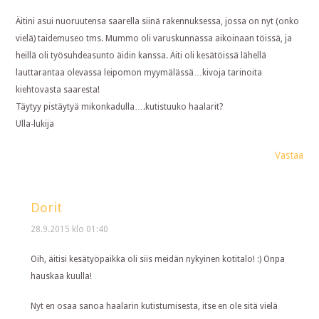
Äitini asui nuoruutensa saarella siinä rakennuksessa, jossa on nyt (onko
vielä) taidemuseo tms. Mummo oli varuskunnassa aikoinaan töissä, ja
heillä oli työsuhdeasunto äidin kanssa. Äiti oli kesätöissä lähellä
lauttarantaa olevassa leipomon myymälässä…kivoja tarinoita
kiehtovasta saaresta!
Täytyy pistäytyä mikonkadulla….kutistuuko haalarit?
Ulla-lukija
Vastaa
Dorit
28.9.2015 klo 01:40
Oih, äitisi kesätyöpaikka oli siis meidän nykyinen kotitalo! :) Onpa
hauskaa kuulla!
Nyt en osaa sanoa haalarin kutistumisesta, itse en ole sitä vielä