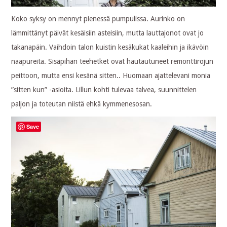
Koko syksy on mennyt pienessä pumpulissa. Aurinko on
lämmittänyt päivät kesäisiin asteisiin, mutta lauttajonot ovat jo
takanapäin. Vaihdoin talon kuistin kesäkukat kaaleihin ja ikävöin
naapureita. Sisäpihan teehetket ovat hautautuneet remonttirojun
peittoon, mutta ensi kesänä sitten.. Huomaan ajattelevani monia
”sitten kun” -asioita. Lillun kohti tulevaa talvea, suunnittelen
paljon ja toteutan niistä ehkä kymmenesosan.
Save