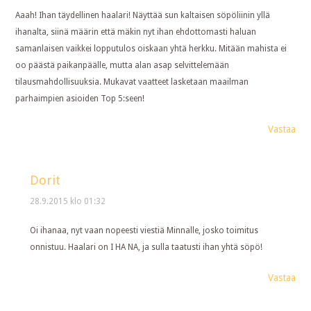
Aaah! Ihan täydellinen haalari! Näyttää sun kaltaisen söpöliinin yllä
ihanalta, siinä määrin että mäkin nyt ihan ehdottomasti haluan
samanlaisen vaikkei lopputulos oiskaan yhtä herkku. Mitään mahista ei
oo päästä paikanpäälle, mutta alan asap selvittelemään
tilausmahdollisuuksia. Mukavat vaatteet lasketaan maailman
parhaimpien asioiden Top 5:seen!
Vastaa
Dorit
28.9.2015 klo 01:32
Oi ihanaa, nyt vaan nopeesti viestiä Minnalle, josko toimitus
onnistuu. Haalari on I HA NA, ja sulla taatusti ihan yhtä söpö!
Vastaa