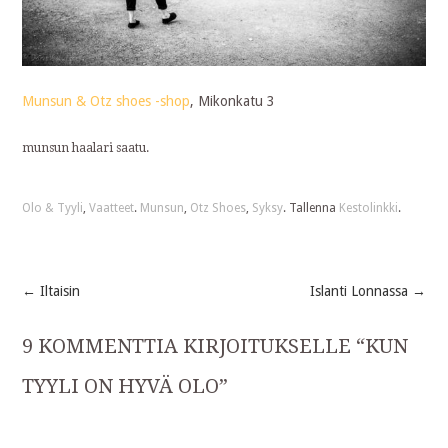
Munsun & Otz shoes -shop
, Mikonkatu 3
munsun haalari saatu.
Olo & Tyyli
,
Vaatteet
.
Munsun
,
Otz Shoes
,
Syksy
. Tallenna
Kestolinkki
.
←
Iltaisin
Islanti Lonnassa
→
Post
9 KOMMENTTIA KIRJOITUKSELLE “
KUN
navigation
TYYLI ON HYVÄ OLO
”