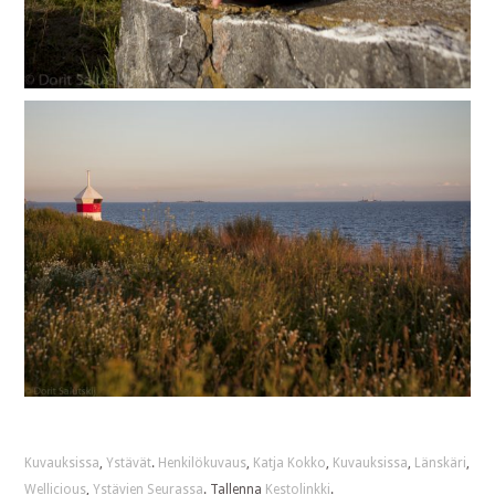
Kuvauksissa
,
Ystävät
.
Henkilökuvaus
,
Katja Kokko
,
Kuvauksissa
,
Länskäri
,
Wellicious
,
Ystävien Seurassa
. Tallenna
Kestolinkki
.