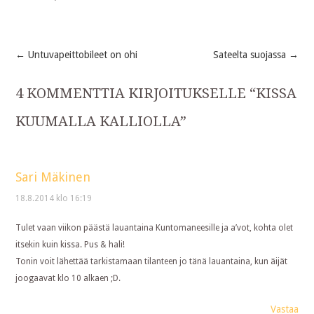
←
Untuvapeittobileet on ohi
Sateelta suojassa
→
Post
4 KOMMENTTIA KIRJOITUKSELLE “
KISSA
navigation
KUUMALLA KALLIOLLA
”
Sari Mäkinen
18.8.2014 klo 16:19
Tulet vaan viikon päästä lauantaina Kuntomaneesille ja a’vot, kohta olet
itsekin kuin kissa. Pus & hali!
Tonin voit lähettää tarkistamaan tilanteen jo tänä lauantaina, kun äijät
joogaavat klo 10 alkaen ;D.
Vastaa