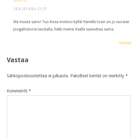
18.8.2014 klo 21:25
Älä muuta sano! Tuo kissa motivoi kyllä! Hänellä tosin on jo vuosien
joogahistoria taustalla, hetki menisi itsellä saavuttaa sama.
Vastaa
Vastaa
Sähköpostiosoitettasi ei julkaista.
Pakolliset kentät on merkitty
*
Kommentti
*