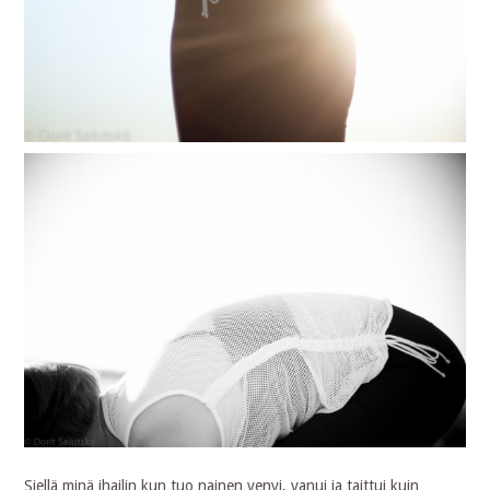
Siellä minä ihailin kun tuo nainen venyi, vanui ja taittui kuin