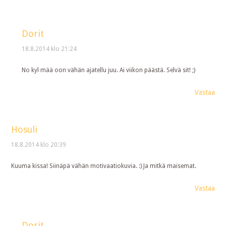
Dorit
18.8.2014 klo 21:24
No kyl mää oon vähän ajatellu juu. Ai viikon päästä. Selvä sit! ;)
Vastaa
Hosuli
18.8.2014 klo 20:39
Kuuma kissa! Siinäpä vähän motivaatiokuvia. :) Ja mitkä maisemat.
Vastaa
Dorit