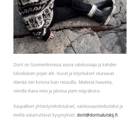
Dorit on Suomenlinnassa asuva valokuvaaja ja kahden
lukioikäisen pojan äiti. Kuvat ja kirjoitukset seuraavat
elämää niin kotona kuin reissuilla. Mielessä haaveita,
vierellä ihana mies ja jaloissa pieni mäyräkoira.
Kaupalliset yhteistyöehdotukset, valokuvaustiedustelut ja
mieltä askarruttavat kysymykset:
dorit@doritsalutskij.fi
.