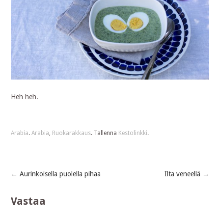
Heh heh.
Arabia
.
Arabia
,
Ruokarakkaus
. Tallenna
Kestolinkki
.
←
Aurinkoisella puolella pihaa
Ilta veneellä
→
Post
Vastaa
navigation