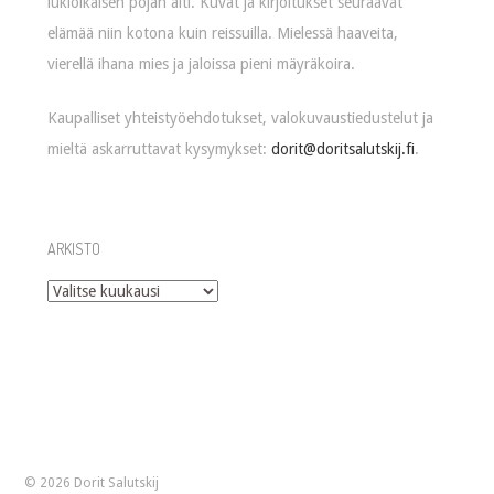
lukioikäisen pojan äiti. Kuvat ja kirjoitukset seuraavat
elämää niin kotona kuin reissuilla. Mielessä haaveita,
vierellä ihana mies ja jaloissa pieni mäyräkoira.
Kaupalliset yhteistyöehdotukset, valokuvaustiedustelut ja
mieltä askarruttavat kysymykset:
dorit@doritsalutskij.fi
.
ARKISTO
Arkisto
© 2026 Dorit Salutskij