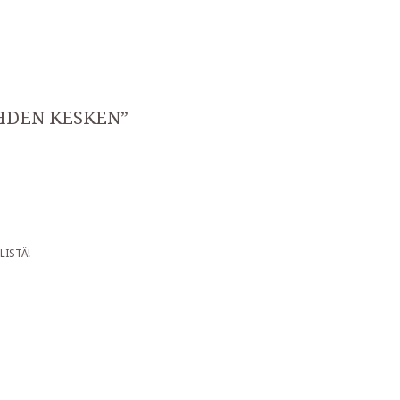
HDEN KESKEN
”
LLISTÄ!