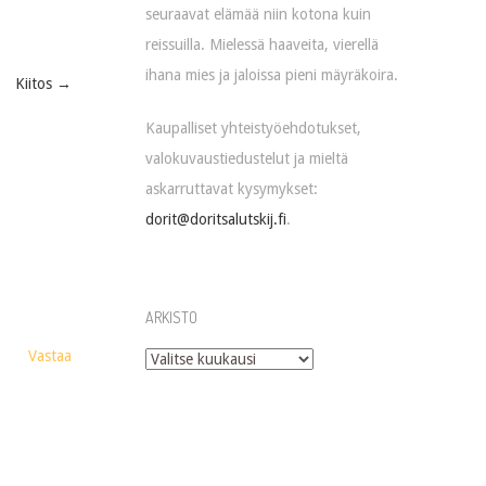
seuraavat elämää niin kotona kuin
reissuilla. Mielessä haaveita, vierellä
ihana mies ja jaloissa pieni mäyräkoira.
Kiitos
→
Kaupalliset yhteistyöehdotukset,
valokuvaustiedustelut ja mieltä
askarruttavat kysymykset:
dorit@doritsalutskij.fi
.
ARKISTO
Vastaa
Arkisto