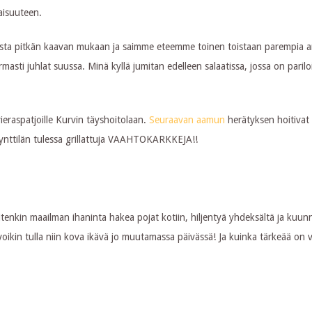
aisuuteen.
sta pitkän kaavan mukaan ja saimme eteemme toinen toistaan parempia a
armasti juhlat suussa. Minä kyllä jumitan
edelleen salaatissa, jossa on parilo
ieraspatjoille Kurvin täyshoitolaan.
Seuraavan aamun
herätyksen hoitivat
in kynttilän tulessa grillattuja VAAHTOKARKKEJA!!
uitenkin maailman ihaninta hakea pojat kotiin, hiljentyä yhdeksältä ja kuunn
oikin tulla niin kova ikävä jo muutamassa päivässä! Ja kuinka tärkeää on vä