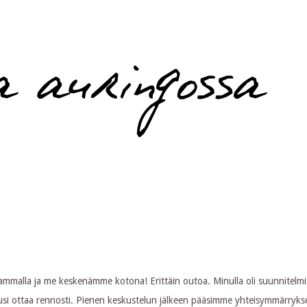
t mammalla ja me keskenämme kotona! Erittäin outoa. Minulla oli suunnitelmi
lusi ottaa rennosti. Pienen keskustelun jälkeen pääsimme yhteisymmärryks