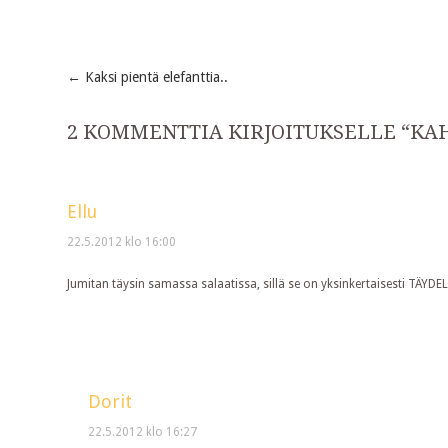
←
Kaksi pientä elefanttia..
Post
2 KOMMENTTIA KIRJOITUKSELLE “
KA
navigation
Ellu
22.5.2012 klo 16:00
Jumitan täysin samassa salaatissa, sillä se on yksinkertaisesti TÄYDE
Dorit
22.5.2012 klo 16:27