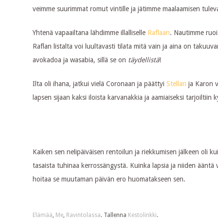
veimme suurimmat romut vintille ja jätimme maalaamisen tulev
Yhtenä vapaailtana lähdimme illalliselle
Raflaan
. Nautimme ruoi
Raflan listalta voi luultavasti tilata mitä vain ja aina on takuuv
avokadoa ja wasabia, sillä se on
täydellistä
!
Ilta oli ihana, jatkui vielä Coronaan ja päättyi
Stellan
ja Karon v
lapsen sijaan kaksi iloista karvanakkia ja aamiaiseksi tarjoilti
Kaiken sen nelipäiväisen rentoilun ja riekkumisen jälkeen oli k
tasaista tuhinaa kerrossängystä. Kuinka lapsia ja niiden ääntä v
hoitaa se muutaman päivän ero huomatakseen sen.
Elämää
,
Me
,
Ravintolassa
. Tallenna
Kestolinkki
.