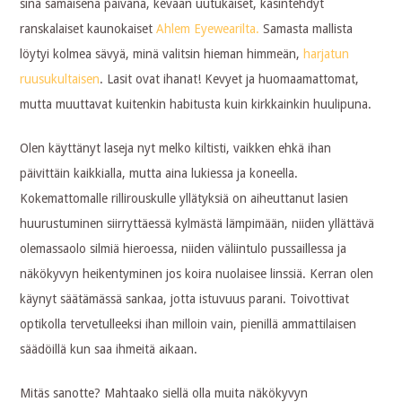
sinä samaisena päivänä, kevään uutukaiset, käsintehdyt
ranskalaiset kaunokaiset
Ahlem Eyewearilta.
Samasta mallista
löytyi kolmea sävyä, minä valitsin hieman himmeän,
harjatun
ruusukultaisen
. Lasit ovat ihanat! Kevyet ja huomaamattomat,
mutta muuttavat kuitenkin habitusta kuin kirkkainkin huulipuna.
Olen käyttänyt laseja nyt melko kiltisti, vaikken ehkä ihan
päivittäin kaikkialla, mutta aina lukiessa ja koneella.
Kokemattomalle rillirouskulle yllätyksiä on aiheuttanut lasien
huurustuminen siirryttäessä kylmästä lämpimään, niiden yllättävä
olemassaolo silmiä hieroessa, niiden väliintulo pussaillessa ja
näkökyvyn heikentyminen jos koira nuolaisee linssiä. Kerran olen
käynyt säätämässä sankaa, jotta istuvuus parani. Toivottivat
optikolla tervetulleeksi ihan milloin vain, pienillä ammattilaisen
säädöillä kun saa ihmeitä aikaan.
Mitäs sanotte? Mahtaako siellä olla muita näkökyvyn