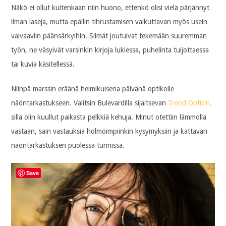
Näkö ei ollut kuitenkaan niin huono, ettenkö olisi vielä pärjännyt
ilman laseja, mutta epäilin tihrustamisen vaikuttavan myös usein
vaivaaviin päänsärkyihin. Silmät joutuivat tekemään suuremman
työn, ne väsyivät varsinkin kirjoja lukiessa, puhelinta tuijottaessa
tai kuvia käsitellessä.
Niinpä marssin eräänä helmikuisena päivänä optikolle
näöntarkastukseen. Valitsin Bulevardilla sijaitsevan
Trend Opticin,
sillä olin kuullut paikasta pelkkiä kehuja. Minut otettiin lämmöllä
vastaan, sain vastauksia hölmöimpiinkin kysymyksiin ja kattavan
näöntarkastuksen puolessa tunnissa.
Save