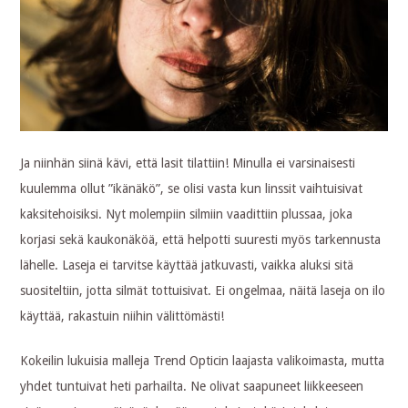
Ja niinhän siinä kävi, että lasit tilattiin! Minulla ei varsinaisesti
kuulemma ollut ”ikänäkö”, se olisi vasta kun linssit vaihtuisivat
kaksitehoisiksi. Nyt molempiin silmiin vaadittiin plussaa, joka
korjasi sekä kaukonäköä, että helpotti suuresti myös tarkennusta
lähelle. Laseja ei tarvitse käyttää jatkuvasti, vaikka aluksi sitä
suositeltiin, jotta silmät tottuisivat. Ei ongelmaa, näitä laseja on ilo
käyttää, rakastuin niihin välittömästi!
Kokeilin lukuisia malleja Trend Opticin laajasta valikoimasta, mutta
yhdet tuntuivat heti parhailta. Ne olivat saapuneet liikkeeseen