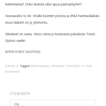
heikentämiä? Onko laseista ollut apua päänsärkyihin?
Seuraavaksi to-do -listalla luomien poistoa ja ehkä hammaslääkäri,
muut lääkärit on jo yliviivattu.
Silmälasit on saatu. Kiitos niistä ja loistavasta palvelusta Trend
Opticin väelle!
KUVAT DORIT SALUTSKIJ
Elämää
/
Tagged
Ahlem Eyewear
,
Silmälasit
,
Trend Optic
/
Lisää
Kommentti
ETSI BLOGISTA
Etsi