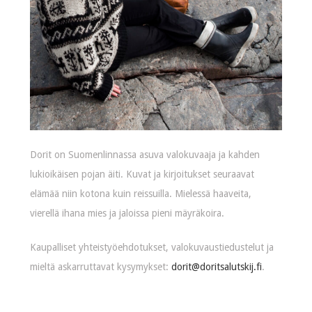
Dorit on Suomenlinnassa asuva valokuvaaja ja kahden
lukioikäisen pojan äiti. Kuvat ja kirjoitukset seuraavat
elämää niin kotona kuin reissuilla. Mielessä haaveita,
vierellä ihana mies ja jaloissa pieni mäyräkoira.
Kaupalliset yhteistyöehdotukset, valokuvaustiedustelut ja
mieltä askarruttavat kysymykset:
dorit@doritsalutskij.fi
.