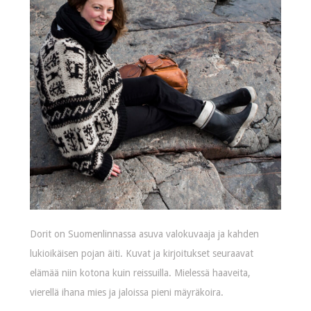
Dorit on Suomenlinnassa asuva valokuvaaja ja kahden
lukioikäisen pojan äiti. Kuvat ja kirjoitukset seuraavat
elämää niin kotona kuin reissuilla. Mielessä haaveita,
vierellä ihana mies ja jaloissa pieni mäyräkoira.