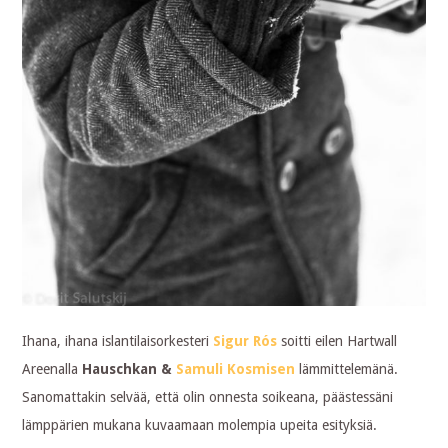
Ihana, ihana islantilaisorkesteri
Sigur Rós
soitti eilen Hartwall
Areenalla
Hauschkan &
Samuli Kosmisen
lämmittelemänä.
Sanomattakin selvää, että olin onnesta soikeana, päästessäni
lämppärien mukana kuvaamaan molempia upeita esityksiä.