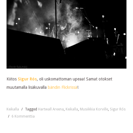
Kiitos
Sigur Rós
, oli uskomattoman upeaa! Samat otokset
muutamalla lisäkuvalla
bändin Flickrissä
!
Keikalla
/
Tagged
Hartwall Areena
,
Keikalla
,
Musiikkia Korville
,
Sigur Rós
/
6 Kommenttia