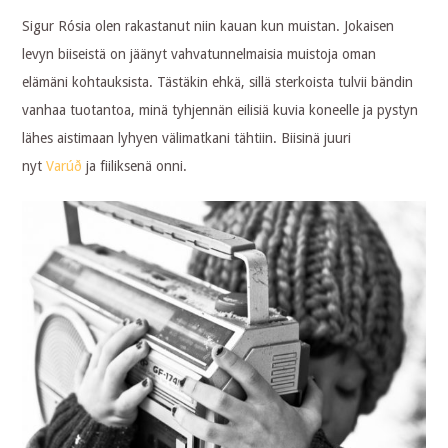
Sigur Rósia olen rakastanut niin kauan kun muistan. Jokaisen
levyn biiseistä on jäänyt vahvatunnelmaisia muistoja oman
elämäni kohtauksista. Tästäkin ehkä, sillä sterkoista tulvii bändin
vanhaa tuotantoa, minä tyhjennän eilisiä kuvia koneelle ja pystyn
lähes aistimaan lyhyen välimatkani tähtiin. Biisinä juuri
nyt
Varúð
ja fiiliksenä onni.