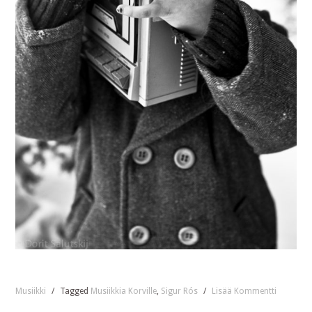
Musiikki
/
Tagged
Musiikkia Korville
,
Sigur Rós
/
Lisää Kommentti