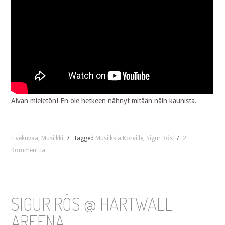
Aivan mieletön! En ole hetkeen nähnyt mitään näin kaunista.
Livekuvaa
,
Musiikki
/
Tagged
Musiikkia Korville
,
Sigur Rós
/
2
Kommenttia
SIGUR RÓS @ HARTWALL
AREENA