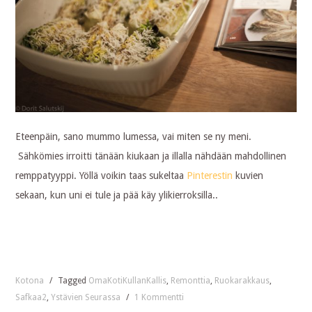
Eteenpäin, sano mummo lumessa, vai miten se ny meni.
Sähkömies irroitti tänään kiukaan ja illalla nähdään mahdollinen
remppatyyppi. Yöllä voikin taas sukeltaa
Pinterestin
kuvien
sekaan, kun uni ei tule ja pää käy ylikierroksilla..
Kotona
/
Tagged
OmaKotiKullanKallis
,
Remonttia
,
Ruokarakkaus
,
Safkaa2
,
Ystävien Seurassa
/
1 Kommentti