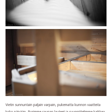
Vietin sunnuntain paljain varpain, pukematta kunnon vaatteita
koko päivään. Purimme saunan lauteet ja suunnittelimme kaikkea