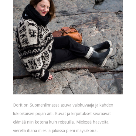
Dorit on Suomenlinnassa asuva valokuvaaja ja kahden
lukioikäisen pojan äiti. Kuvat ja kirjoitukset seuraavat
elämää niin kotona kuin reissuilla. Mielessä haaveita,
vierellä ihana mies ja jaloissa pieni mäyräkoira.