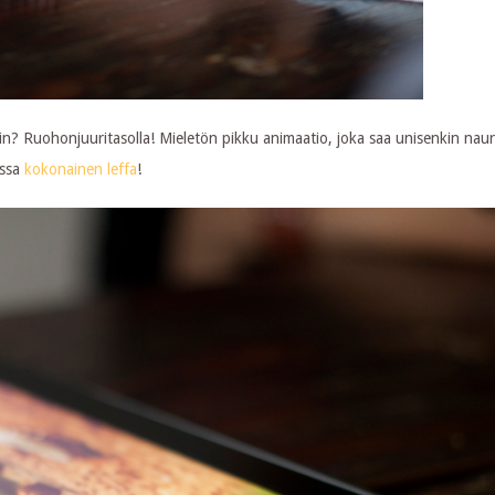
isin? Ruohonjuuritasolla! Mieletön pikku animaatio, joka saa unisenkin na
issa
kokonainen leffa
!