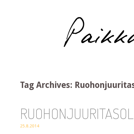
Paikka auringossa
Tag Archives:
Ruohonjuuritas
RUOHONJUURITASOL
25.8.2014