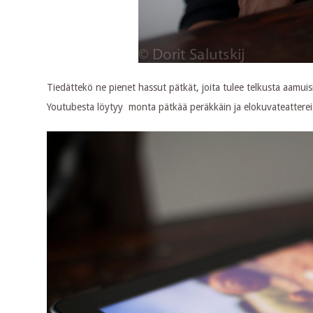
Tiedättekö ne pienet hassut pätkät, joita tulee telkusta aamu
Youtubesta löytyy monta pätkää peräkkäin ja elokuvateattere