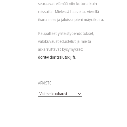
seuraavat elämää niin kotona kuin
reissuilla. Mielessä haaveita, vierellä
ihana mies ja jaloissa pieni mäyräkoira.
Kaupalliset yhteistyöehdotukset,
valokuvaustiedustelut ja mieltä
askarruttavat kysymykset:
dorit@doritsalutskij.fi
.
ARKISTO
Arkisto