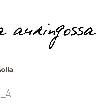
olla
LA