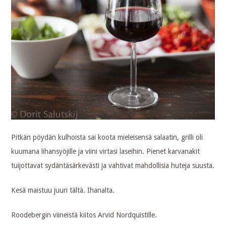
Pitkän pöydän kulhoista sai koota mieleisensä salaatin, grilli oli
kuumana lihansyöjille ja viini virtasi laseihin. Pienet karvanakit
tuijottavat sydäntäsärkevästi ja vahtivat mahdollisia huteja suusta.
Kesä maistuu juuri tältä. Ihanalta.
Roodebergin viineistä kiitos Arvid Nordquistille.