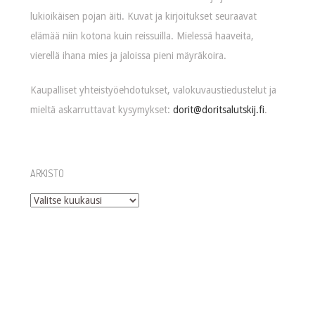
lukioikäisen pojan äiti. Kuvat ja kirjoitukset seuraavat
elämää niin kotona kuin reissuilla. Mielessä haaveita,
vierellä ihana mies ja jaloissa pieni mäyräkoira.
Kaupalliset yhteistyöehdotukset, valokuvaustiedustelut ja
mieltä askarruttavat kysymykset:
dorit@doritsalutskij.fi
.
ARKISTO
Arkisto