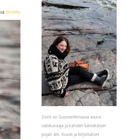
ssä
Biodelly
Dorit on Suomenlinnassa asuva
valokuvaaja ja kahden lukioikäisen
pojan äiti. Kuvat ja kirjoitukset