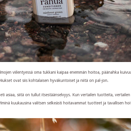
Ilmojen viilentyessä oma tukkani kaipaa enemmän hoitoa, päänahka kuivuu
Hiukset ovat siis kohtalaisen hyväkuntoiset ja niitä on pal-jon.
 asiaa, siitä on tullut itsestäänselvyys. Kun vertailen tuotteita, vertailen 
Kylminä kuukausina valitsen selkeästi hoitavammat tuotteet ja tavallisen ho