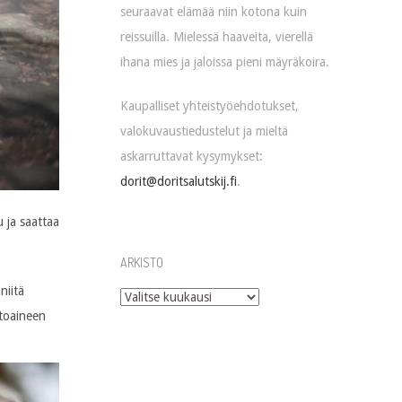
seuraavat elämää niin kotona kuin
reissuilla. Mielessä haaveita, vierellä
ihana mies ja jaloissa pieni mäyräkoira.
Kaupalliset yhteistyöehdotukset,
valokuvaustiedustelut ja mieltä
askarruttavat kysymykset:
dorit@doritsalutskij.fi
.
 ja saattaa
ARKISTO
niitä
Arkisto
itoaineen