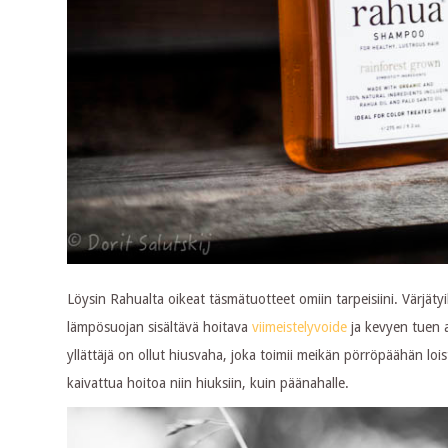
Löysin Rahualta oikeat täsmätuotteet omiin tarpeisiini. Värjätyil
lämpösuojan sisältävä hoitava
viimeistelyvoide
ja kevyen tuen
yllättäjä on ollut hiusvaha, joka toimii meikän pörröpäähän l
kaivattua hoitoa niin hiuksiin, kuin päänahalle.