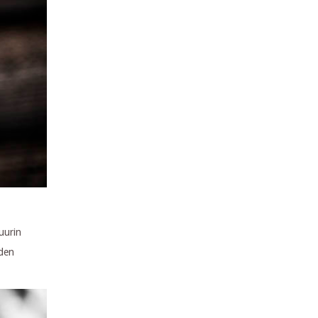
suurin
oden