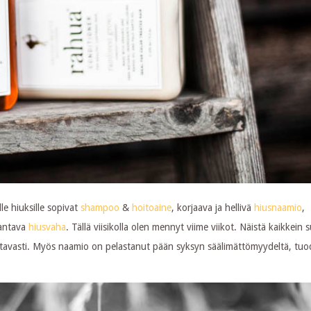
le hiuksille sopivat
shampoo
&
hoitoaine
, korjaava ja hellivä
hiusnaamio
,
 antava
hiusvaha
. Tällä viisikolla olen mennyt viime viikot. Näistä kaikkein 
oistavasti. Myös naamio on pelastanut pään syksyn säälimättömyydeltä, tu