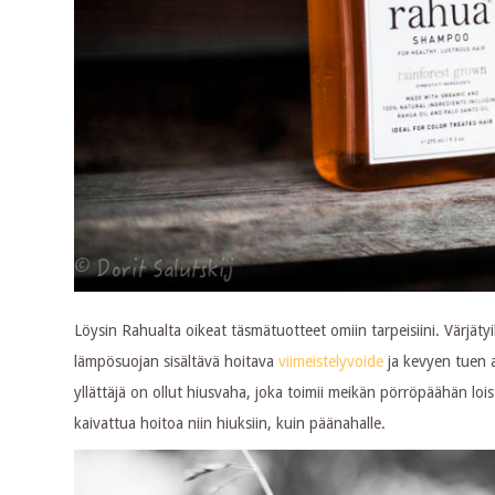
Löysin Rahualta oikeat täsmätuotteet omiin tarpeisiini. Värjätyil
lämpösuojan sisältävä hoitava
viimeistelyvoide
ja kevyen tuen
yllättäjä on ollut hiusvaha, joka toimii meikän pörröpäähän l
kaivattua hoitoa niin hiuksiin, kuin päänahalle.