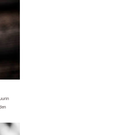
suurin
oden