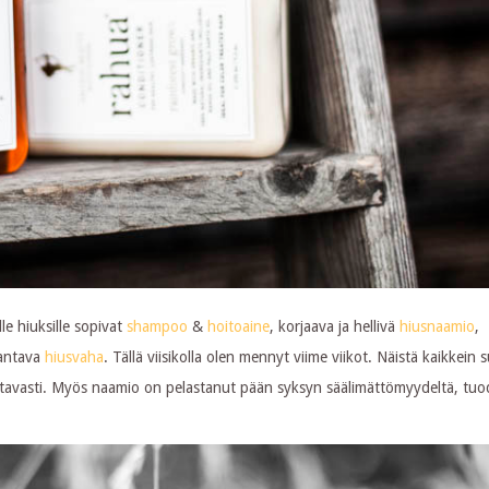
le hiuksille sopivat
shampoo
&
hoitoaine
, korjaava ja hellivä
hiusnaamio
,
 antava
hiusvaha
. Tällä viisikolla olen mennyt viime viikot. Näistä kaikkein 
oistavasti. Myös naamio on pelastanut pään syksyn säälimättömyydeltä, tu