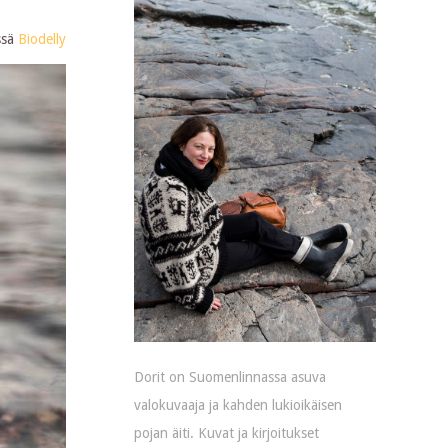
ssä
Biodelly
Dorit on Suomenlinnassa asuva
valokuvaaja ja kahden lukioikäisen
pojan äiti. Kuvat ja kirjoitukset