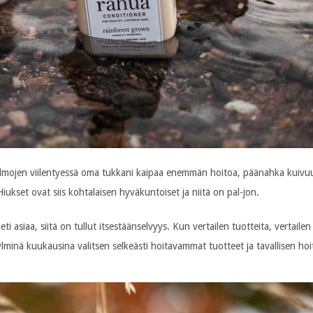
Ilmojen viilentyessä oma tukkani kaipaa enemmän hoitoa, päänahka kuivuu
Hiukset ovat siis kohtalaisen hyväkuntoiset ja niitä on pal-jon.
 asiaa, siitä on tullut itsestäänselvyys. Kun vertailen tuotteita, vertailen 
Kylminä kuukausina valitsen selkeästi hoitavammat tuotteet ja tavallisen ho