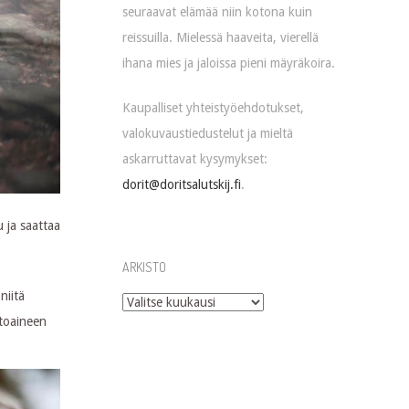
seuraavat elämää niin kotona kuin
reissuilla. Mielessä haaveita, vierellä
ihana mies ja jaloissa pieni mäyräkoira.
Kaupalliset yhteistyöehdotukset,
valokuvaustiedustelut ja mieltä
askarruttavat kysymykset:
dorit@doritsalutskij.fi
.
 ja saattaa
ARKISTO
niitä
Arkisto
itoaineen