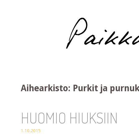
Paikka auringossa
Aihearkisto:
Purkit ja purnu
HUOMIO HIUKSIIN
1.10.2015