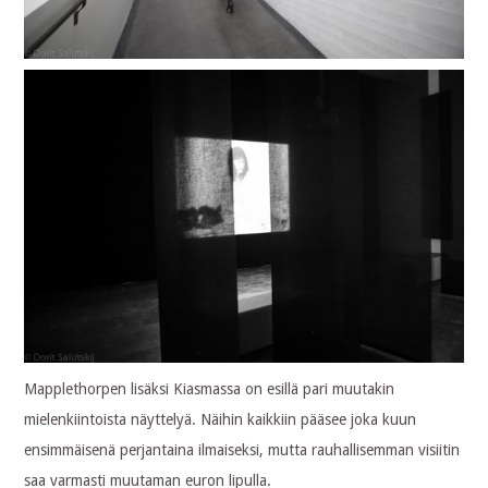
Mapplethorpen lisäksi Kiasmassa on esillä pari muutakin
mielenkiintoista näyttelyä. Näihin kaikkiin pääsee joka kuun
ensimmäisenä perjantaina ilmaiseksi, mutta rauhallisemman visiitin
saa varmasti muutaman euron lipulla.