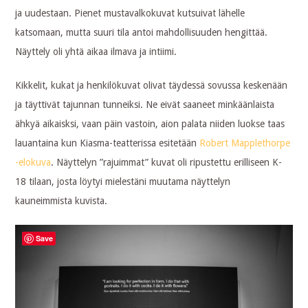
ja uudestaan. Pienet mustavalkokuvat kutsuivat lähelle
katsomaan, mutta suuri tila antoi mahdollisuuden hengittää.
Näyttely oli yhtä aikaa ilmava ja intiimi.
Kikkelit, kukat ja henkilökuvat olivat täydessä sovussa keskenään
ja täyttivät tajunnan tunneiksi. Ne eivät saaneet minkäänlaista
ähkyä aikaisksi, vaan päin vastoin, aion palata niiden luokse taas
lauantaina kun Kiasma-teatterissa esitetään
Robert Mapplethorpe
-elokuva
. Näyttelyn ”rajuimmat” kuvat oli ripustettu erilliseen K-
18 tilaan, josta löytyi mielestäni muutama näyttelyn
kauneimmista kuvista.
Save