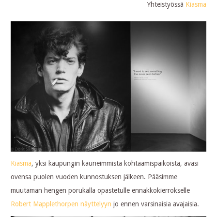
Yhteistyössä
Kiasma
Kiasma
, yksi kaupungin kauneimmista kohtaamispaikoista, avasi
ovensa puolen vuoden kunnostuksen jälkeen. Pääsimme
muutaman hengen porukalla opastetulle ennakkokierrokselle
Robert Mapplethorpen näyttelyyn
jo ennen varsinaisia avajaisia.