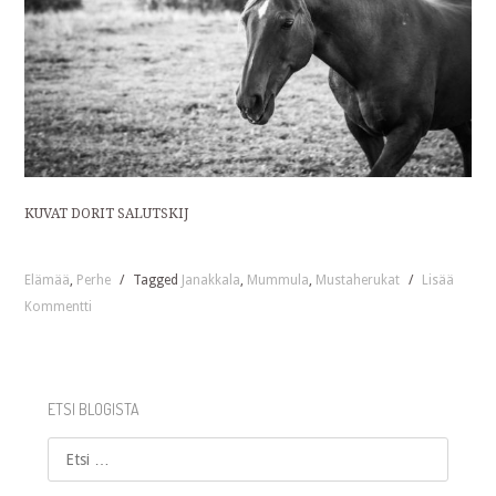
KUVAT DORIT SALUTSKIJ
Elämää
,
Perhe
/
Tagged
Janakkala
,
Mummula
,
Mustaherukat
/
Lisää
Kommentti
ETSI BLOGISTA
Etsi