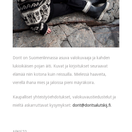
Dorit on Suomenlinnassa asuva valokuvaaja ja kahden
lukioikäisen pojan äiti. Kuvat ja kirjoitukset seuraavat
elämää niin kotona kuin reissuilla. Mielessä haaveita,
vierellä ihana mies ja jaloissa pieni mäyräkoira.
Kaupalliset yhteistyöehdotukset, valokuvaustiedustelut ja
mieltä askarruttavat kysymykset:
dorit@doritsalutskij.fi
.
ARKISTO