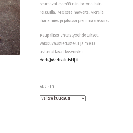
seuraavat elämää niin kotona kuin
reissuilla. Mielessä haaveita, vierellä
ihana mies ja jaloissa pieni mäyräkoira.
Kaupalliset yhteistyöehdotukset,
valokuvaustiedustelut ja mieltä
askarruttavat kysymykset:
dorit@doritsalutskij.fi
.
ARKISTO
Arkisto