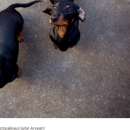
stöpakkaus luita! Arvasin!