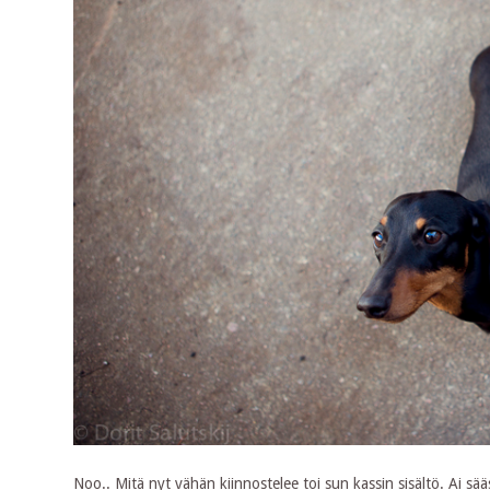
Noo.. Mitä nyt vähän kiinnostelee toi sun kassin sisältö. Ai sää