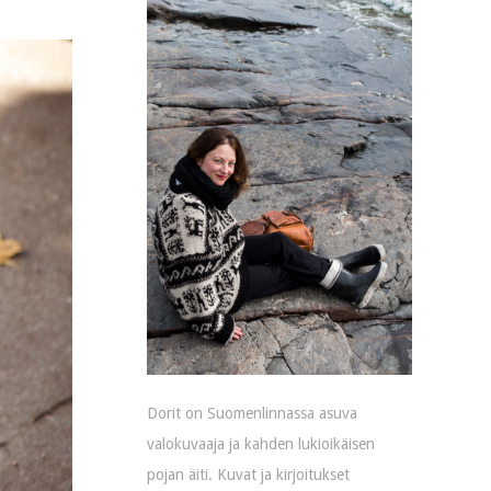
Dorit on Suomenlinnassa asuva
valokuvaaja ja kahden lukioikäisen
pojan äiti. Kuvat ja kirjoitukset