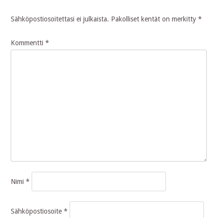
navigation
Sähköpostiosoitettasi ei julkaista.
Pakolliset kentät on merkitty
*
Kommentti
*
Nimi
*
Sähköpostiosoite
*