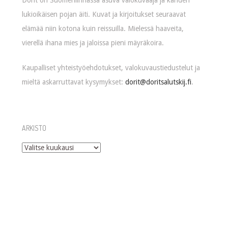
lukioikäisen pojan äiti. Kuvat ja kirjoitukset seuraavat
elämää niin kotona kuin reissuilla. Mielessä haaveita,
vierellä ihana mies ja jaloissa pieni mäyräkoira.
Kaupalliset yhteistyöehdotukset, valokuvaustiedustelut ja
mieltä askarruttavat kysymykset:
dorit@doritsalutskij.fi
.
ARKISTO
Arkisto