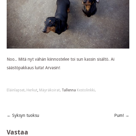
Noo.. Mitä nyt vähän kiinnostelee toi sun kassin sisältö. Ai
säästöpakkaus luita! Arvasin!
Eläinlapset
.
Herkut
,
Mäyräkoirat
. Tallenna
Kestolinkki
.
←
Syksyn tuoksu
Pum!
→
Post
Vastaa