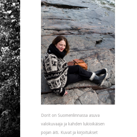
Dorit on Suomenlinnassa asuva
valokuvaaja ja kahden lukioikäisen
pojan äiti. Kuvat ja kirjoitukset