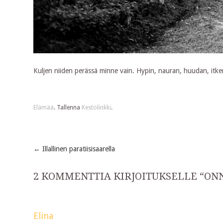
Kuljen niiden perässä minne vain. Hypin, nauran, huudan, itken.
Elämää
. Tallenna
Kestolinkki
.
←
Illallinen paratiisisaarella
Post
2 KOMMENTTIA KIRJOITUKSELLE “
ON
navigation
Elina