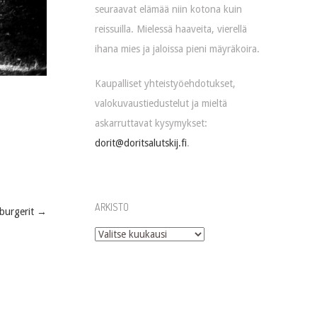
seuraavat elämää niin kotona kuin
reissuilla. Mielessä haaveita, vierellä
ihana mies ja jaloissa pieni mäyräkoira.
Kaupalliset yhteistyöehdotukset,
valokuvaustiedustelut ja mieltä
askarruttavat kysymykset:
dorit@doritsalutskij.fi
.
ARKISTO
 burgerit
→
Arkisto