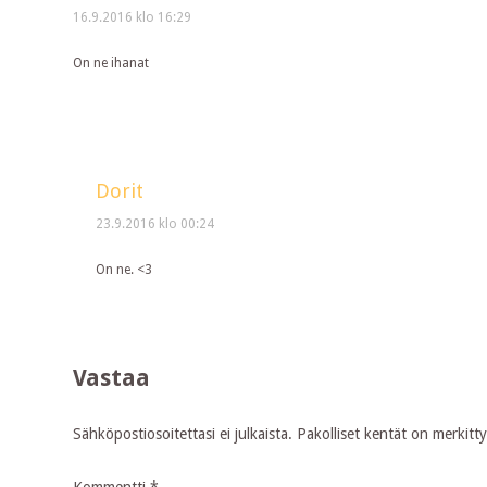
16.9.2016 klo 16:29
On ne ihanat
Dorit
23.9.2016 klo 00:24
On ne. <3
Vastaa
Sähköpostiosoitettasi ei julkaista.
Pakolliset kentät on merkitt
Kommentti
*