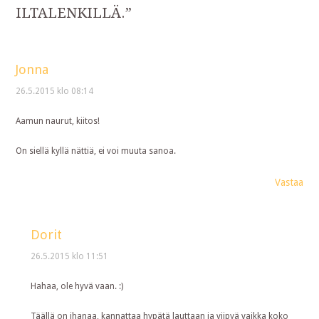
ILTALENKILLÄ.
”
Jonna
26.5.2015 klo 08:14
Aamun naurut, kiitos!
On siellä kyllä nättiä, ei voi muuta sanoa.
Vastaa
Dorit
26.5.2015 klo 11:51
Hahaa, ole hyvä vaan. :)
Täällä on ihanaa, kannattaa hypätä lauttaan ja viipyä vaikka koko