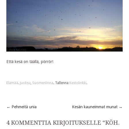
Että kesä on täällä, pörrör!
Elämää
.
Juoksu
,
Suomenlinna
. Tallenna
Kestolinkki
.
←
Pehmeitä unia
Kesän kauneimmat munat
→
Post
4 KOMMENTTIA KIRJOITUKSELLE “
KÖH.
navigation