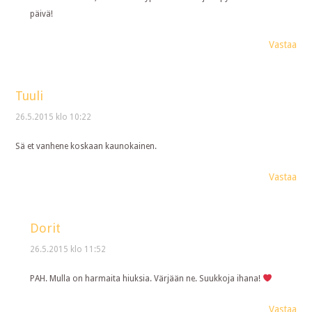
päivä!
Vastaa
Tuuli
26.5.2015 klo 10:22
Sä et vanhene koskaan kaunokainen.
Vastaa
Dorit
26.5.2015 klo 11:52
PAH. Mulla on harmaita hiuksia. Värjään ne. Suukkoja ihana!
Vastaa