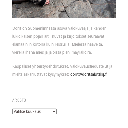
Dorit on Suomenlinnassa asuva valokuvaaja ja kahden
lukioikäisen pojan äiti. Kuvat ja kirjoitukset seuraavat
elämää niin kotona kuin reissuilla. Mielessä haaveita,
vierellä ihana mies ja jaloissa pieni mäyräkoira.
Kaupalliset yhteistyöehdotukset, valokuvaustiedustelut ja
mieltä askarruttavat kysymykset:
dorit@doritsalutskij.fi
.
ARKISTO
Arkisto