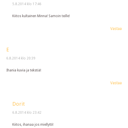
5.8.2014 klo 17:46
Kiitos kultainen Minna! Samoin teille!
Vastaa
E
6.8.2014 klo 20:39
Ihania kuvia ja tekstiä!
Vastaa
Dorit
6.8.2014 klo 23:42
Kiitos, ihanaa jos miellytti!