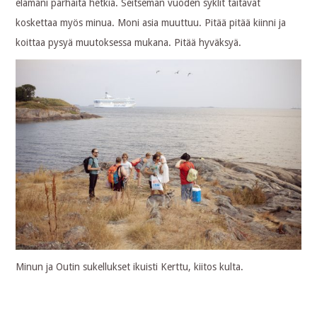
elämäni parhaita hetkiä. Seitsemän vuoden syklit taitavat
koskettaa myös minua. Moni asia muuttuu. Pitää pitää kiinni ja
koittaa pysyä muutoksessa mukana. Pitää hyväksyä.
Minun ja Outin sukellukset ikuisti Kerttu, kiitos kulta.