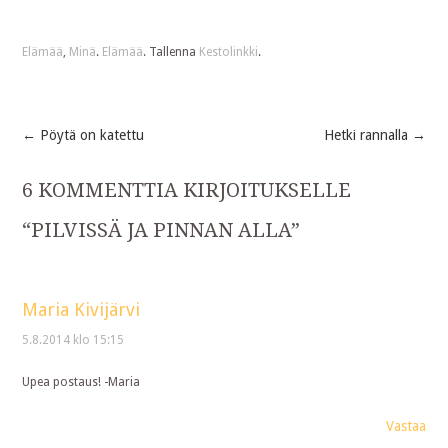
Elämää
,
Minä
.
Elämää
. Tallenna
Kestolinkki
.
←
Pöytä on katettu
Hetki rannalla
→
Post
6 KOMMENTTIA KIRJOITUKSELLE
navigation
“
PILVISSÄ JA PINNAN ALLA
”
Maria Kivijärvi
5.8.2014 klo 15:15
Upea postaus! -Maria
Vastaa