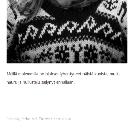
Meillä molemmilla on hiukset lyhentyneet näistä kuvista, mutta
nauru ja hulluttelu säilynyt ennallaan.
Elämää
,
Perhe
.
Äiti
. Tallenna
Kestolinkki
.