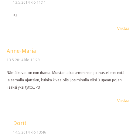
13.5.2014 klo 11:11
<3
Vastaa
Anne-Maria
13.5.2014 klo 13:29
Nämä kuvat on niin ihania. Muistan aikaisemminkin jo ihastelleeni niitä…
Ja samalla ajattelen, kuinka kivaa olisi jos minulla olisi 3 upean pojan
lisäksi yksi tyttö.. <3
Vastaa
Dorit
14.5.2014 klo 13:46