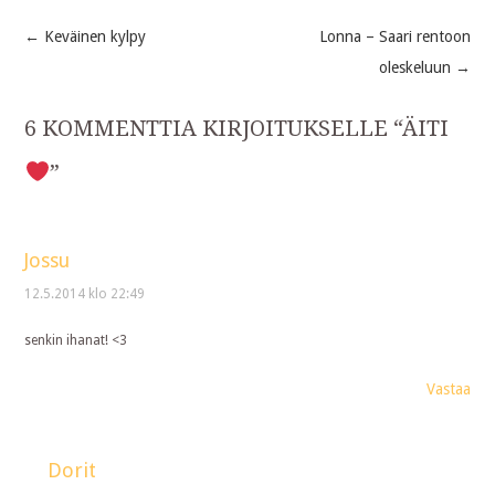
←
Keväinen kylpy
Lonna – Saari rentoon
Post
oleskeluun
→
navigation
6 KOMMENTTIA KIRJOITUKSELLE “
ÄITI
”
Jossu
12.5.2014 klo 22:49
senkin ihanat! <3
Vastaa
Dorit