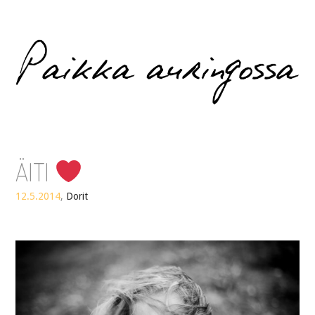
Paikka auringossa
ÄITI
12.5.2014
,
Dorit