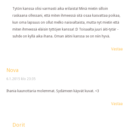
Tytön kanssa olisi varmasti aika erilaista! Minä mietin silloin
raskaana ollessani, että miten ihmeessä sitä osaa kasvattaa poikaa,
kun oma lapsuus on ollut melko naisvaltaista, mutta nyt mietin että
miten ihmeessä eläisin tyttöjen kanssa! :D Toisaalta juuri äiti-tytär -
suhde on kyllä aika ihana. Oman äitini kanssa se on niin hyvä.
Vastaa
Nova
6.1.2015 klo 23:35
Ihania kaunottaria molemmat. Sydämeen käyvät kuvat. <3
Vastaa
Dorit