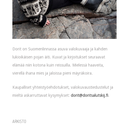
Dorit on Suomenlinnassa asuva valokuvaaja ja kahden
lukioikäisen pojan äiti. Kuvat ja kirjoitukset seuraavat
elämää niin kotona kuin reissuilla. Mielessä haaveita,
vierellä ihana mies ja jaloissa pieni mäyräkoira.
Kaupalliset yhteistyöehdotukset, valokuvaustiedustelut ja
mieltä askarruttavat kysymykset:
dorit@doritsalutskij.fi
.
ARKISTO