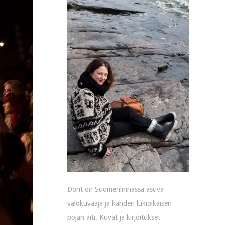
Dorit on Suomenlinnassa asuva
valokuvaaja ja kahden lukioikäisen
pojan äiti. Kuvat ja kirjoitukset