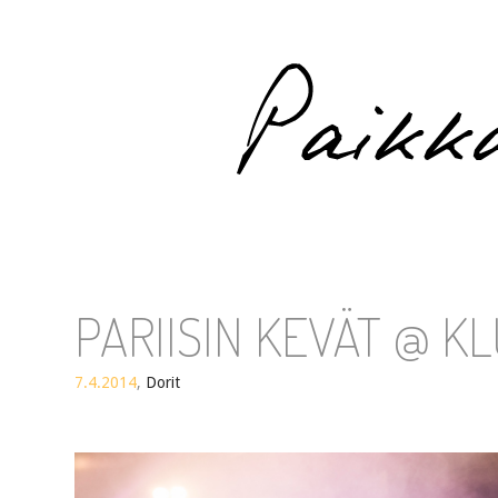
Paikka auringossa
PARIISIN KEVÄT @ KL
7.4.2014
,
Dorit