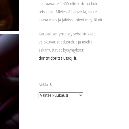
seuraavat elämää niin kotona kuin
reissuilla. Mielessä haaveita, vierellä
ihana mies ja jaloissa pieni mäyräkoira.
Kaupalliset yhteistyöehdotukset,
valokuvaustiedustelut ja mieltä
askarruttavat kysymykset:
dorit@doritsalutskij.fi
.
ARKISTO
Arkisto