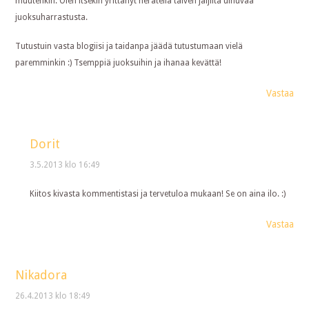
muutenkin. Olen itsekin yrittänyt herätellä talven jäljiltä uinuvaa
juoksuharrastusta.
Tutustuin vasta blogiisi ja taidanpa jäädä tutustumaan vielä
paremminkin :) Tsemppiä juoksuihin ja ihanaa kevättä!
Vastaa
Dorit
3.5.2013 klo 16:49
Kiitos kivasta kommentistasi ja tervetuloa mukaan! Se on aina ilo. :)
Vastaa
Nikadora
26.4.2013 klo 18:49