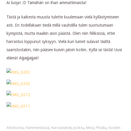
Ai luoja! :D Tämähän on ihan ammattimaista!
Tästä ja kaikesta muusta tulette kuulemaan vielä kyllästymiseen
asti. En todellakaan tiedä millä vauhdilla tulen suoriutumaan
kympistä, mutta maaliin aion päästä. Olen niin fiiliksissä, ettei
harrastus loppunut syksyyn. Vielä kun lumet sulavat täältä
saaristostakin, niin pääsee kuivin jaloin kotiin. Kyllä se tästä! Uusi
elämä! Aijjaijjaijjaii!
Arkistoista
,
Hämmentävää
,
Harrastukset
,
Juoksu
,
Minä
,
Pihalla
,
Vuoden