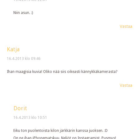
Niin asun. :)
Vastaa
Katja
16.4.2013 klo 09:46
Ihan maagisia kuvia! Oliko nää siis oikeasti kännykkäkamerasta?
Vastaa
Dorit
16.4.2013 klo 10:51
Eiku ton puolentoista kilon järkkärin kanssa juoksen. :D
On ne ihan iPhonematskuu. Neliöt on Instagramist. Pusmus!