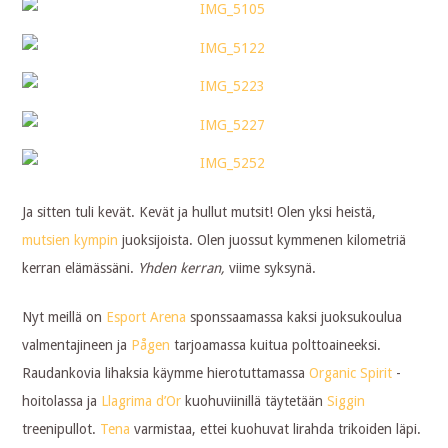
Ja sitten tuli kevät. Kevät ja hullut mutsit! Olen yksi heistä,
mutsien kympin
juoksijoista. Olen juossut kymmenen kilometriä
kerran elämässäni.
Yhden kerran,
viime syksynä.
Nyt meillä on
Esport Arena
sponssaamassa kaksi juoksukoulua
valmentajineen ja
Pågen
tarjoamassa kuitua polttoaineeksi.
Raudankovia lihaksia käymme hierotuttamassa
Organic Spirit
-
hoitolassa ja
Llagrima d’Or
kuohuviinillä täytetään
Siggin
treenipullot.
Tena
varmistaa, ettei kuohuvat lirahda trikoiden läpi.