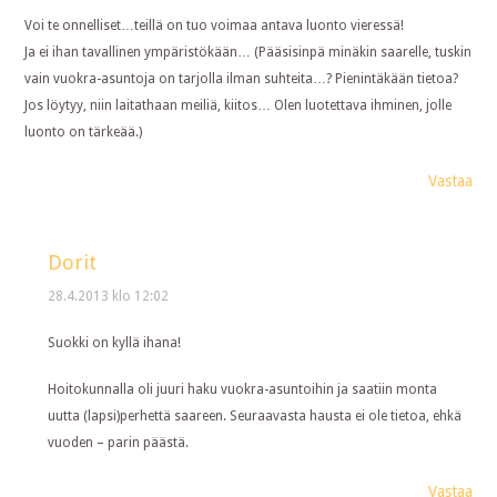
Voi te onnelliset…teillä on tuo voimaa antava luonto vieressä!
Ja ei ihan tavallinen ympäristökään… (Pääsisinpä minäkin saarelle, tuskin
vain vuokra-asuntoja on tarjolla ilman suhteita…? Pienintäkään tietoa?
Jos löytyy, niin laitathaan meiliä, kiitos… Olen luotettava ihminen, jolle
luonto on tärkeää.)
Vastaa
Dorit
28.4.2013 klo 12:02
Suokki on kyllä ihana!
Hoitokunnalla oli juuri haku vuokra-asuntoihin ja saatiin monta
uutta (lapsi)perhettä saareen. Seuraavasta hausta ei ole tietoa, ehkä
vuoden – parin päästä.
Vastaa