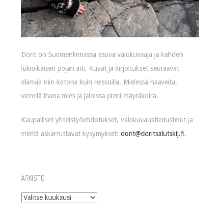
Dorit on Suomenlinnassa asuva valokuvaaja ja kahden
lukioikäisen pojan äiti. Kuvat ja kirjoitukset seuraavat
elämää niin kotona kuin reissuilla. Mielessä haaveita,
vierellä ihana mies ja jaloissa pieni mäyräkoira.
Kaupalliset yhteistyöehdotukset, valokuvaustiedustelut ja
mieltä askarruttavat kysymykset:
dorit@doritsalutskij.fi
.
ARKISTO
Arkisto