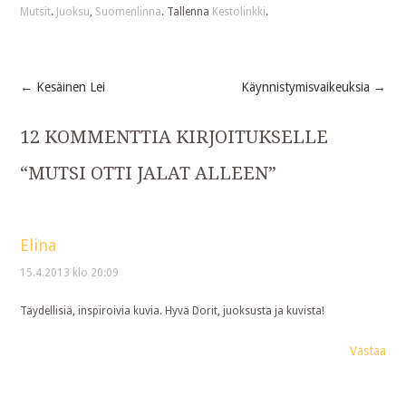
Mutsit
.
Juoksu
,
Suomenlinna
. Tallenna
Kestolinkki
.
←
Kesäinen Lei
Käynnistymisvaikeuksia
→
Post
12 KOMMENTTIA KIRJOITUKSELLE
navigation
“
MUTSI OTTI JALAT ALLEEN
”
Elina
15.4.2013 klo 20:09
Täydellisiä, inspiroivia kuvia. Hyvä Dorit, juoksusta ja kuvista!
Vastaa