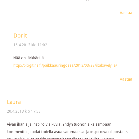
Vastaa
Dorit
16.4.2013 klo 11:02
Nää on järkkärillä
http://blogit.hs.fi/paikkaauringossa/2013/03/23/iltakavelylla/
Vastaa
Laura
20.4.2013 klo 17:59
Aivan ihania ja inspiroivia kuvia! Yhdyn tuohon aikaisempaan
kommenttiin, taidat todella asua satumaassa. Ja inspiroiva oli postaus