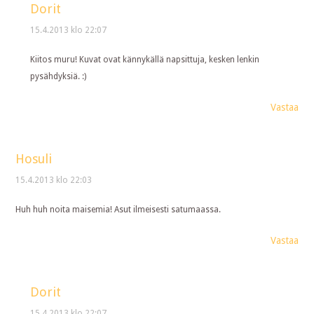
Dorit
15.4.2013 klo 22:07
Kiitos muru! Kuvat ovat kännykällä napsittuja, kesken lenkin
pysähdyksiä. :)
Vastaa
Hosuli
15.4.2013 klo 22:03
Huh huh noita maisemia! Asut ilmeisesti satumaassa.
Vastaa
Dorit
15.4.2013 klo 22:07