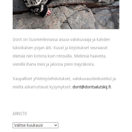
Dorit on Suomenlinnassa asuva valokuvaaja ja kahden
lukioikäisen pojan äiti. Kuvat ja kirjoitukset seuraavat
elämää niin kotona kuin reissuilla. Mielessä haaveita,
vierellä ihana mies ja jaloissa pieni mäyräkoira.
Kaupalliset yhteistyöehdotukset, valokuvaustiedustelut ja
mieltä askarruttavat kysymykset:
dorit@doritsalutskij.fi
.
ARKISTO
Arkisto