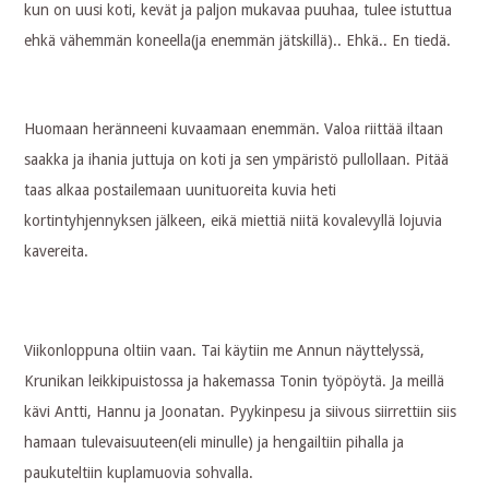
kun on uusi koti, kevät ja paljon mukavaa puuhaa, tulee istuttua
ehkä vähemmän koneella(ja enemmän jätskillä).. Ehkä.. En tiedä.
Huomaan heränneeni kuvaamaan enemmän. Valoa riittää iltaan
saakka ja ihania juttuja on koti ja sen ympäristö pullollaan. Pitää
taas alkaa postailemaan uunituoreita kuvia heti
kortintyhjennyksen jälkeen, eikä miettiä niitä kovalevyllä lojuvia
kavereita.
Viikonloppuna oltiin vaan. Tai käytiin me Annun näyttelyssä,
Krunikan leikkipuistossa ja hakemassa Tonin työpöytä. Ja meillä
kävi Antti, Hannu ja Joonatan. Pyykinpesu ja siivous siirrettiin siis
hamaan tulevaisuuteen(eli minulle) ja hengailtiin pihalla ja
paukuteltiin kuplamuovia sohvalla.