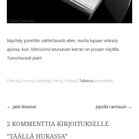
Näyttely purettiin valitettavasti eilen, mutta lupaan vinkata
ajoissa, kun
Tähtisilmä
seuraavan kerran on jossain näytillä.
Toivottavasti pian!
Elämää
,
Kotona
,
Näyttelyt
,
Perhe
,
Ystävät
. Tallenna
Kestolinkki
.
←
Jalat ilmassa!
Jopolla rantsuun
→
Post
2 KOMMENTTIA KIRJOITUKSELLE
navigation
“
TÄÄLLÄ HUKASSA
”