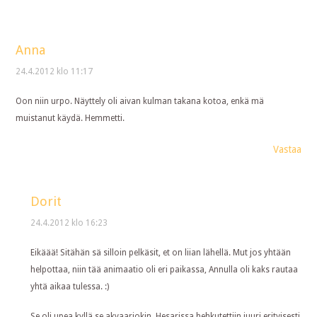
Anna
24.4.2012 klo 11:17
Oon niin urpo. Näyttely oli aivan kulman takana kotoa, enkä mä
muistanut käydä. Hemmetti.
Vastaa
Dorit
24.4.2012 klo 16:23
Eikäää! Sitähän sä silloin pelkäsit, et on liian lähellä. Mut jos yhtään
helpottaa, niin tää animaatio oli eri paikassa, Annulla oli kaks rautaa
yhtä aikaa tulessa. :)
Se oli upea kyllä se akvaariokin, Hesarissa hehkutettiin juuri erityisesti