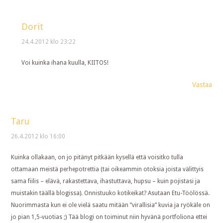
Dorit
24.4.2012 klo 23:22
Voi kuinka ihana kuulla, KIITOS!
Vastaa
Taru
26.4.2012 klo 16:00
Kuinka ollakaan, on jo pitänyt pitkään kysellä että voisitko tulla
ottamaan meistä perhepotrettia (tai oikeammin otoksia joista välittyis
sama fiilis – elävä, rakastettava, ihastuttava, hupsu – kuin pojistasi ja
muistakin täällä blogissa). Onnistuuko kotikeikat? Asutaan Etu-Töölössä.
Nuorimmasta kun ei ole vielä saatu mitään ”virallisia” kuvia ja ryökäle on
jo pian 1,5-vuotias ;) Tää blogi on toiminut niin hyvänä portfoliona ettei