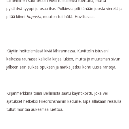
Lähteminen suoritetaan vielä toistaiseksi tuettuna, mutta
pysähtyä tyyppi jo osaa itse. Polkiessa piti tänään juosta vierellä ja
pitää kiinni
hupusta,
muuten tuli hätä. Huvittavaa.
Käytiin heittelemässä kiviä lähirannassa. Kuvittelin istuvani
kaikessa rauhassa kalliolla kirjaa lukien, mutta jo muutaman sivun
jälkeen sain sulkea opuksen ja matka jatkui kohti uusia rantoja.
Kirjanmerkkinä toimi Berliinistä saatu käyntikortti, joka vei
ajatukset hetkeksi Friedrichshainin kaduille. Eipä silläkään reissulla
tullut montaa aukeamaa luettua..