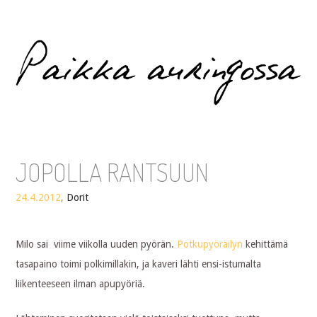
Paikka auringossa
JOPOLLA RANTSUUN
24.4.2012
,
Dorit
Milo sai viime viikolla uuden pyörän.
Potkupyöräilyn
kehittämä
tasapaino toimi polkimillakin, ja kaveri lähti ensi-istumalta
liikenteeseen ilman apupyöriä.