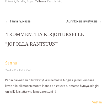
Elämää
,
Pihalla
,
Pojat
. Tallenna
Kestolinkki
.
←
Täällä hukassa
Aurinkoisia irvistyksiä
→
Post
4 KOMMENTTIA KIRJOITUKSELLE
navigation
“
JOPOLLA RANTSUUN
”
Sannu
24.4.2012 klo 22:46
Pariin päivään en ollut käynyt vilkuilemassa blogiasi ja heti kun taas
kävin niin oli monen monta ihanaa postausta tuomassa hymyä! Blogisi
on kyllä kiistatta yksi lemppareistani =)
Vastaa