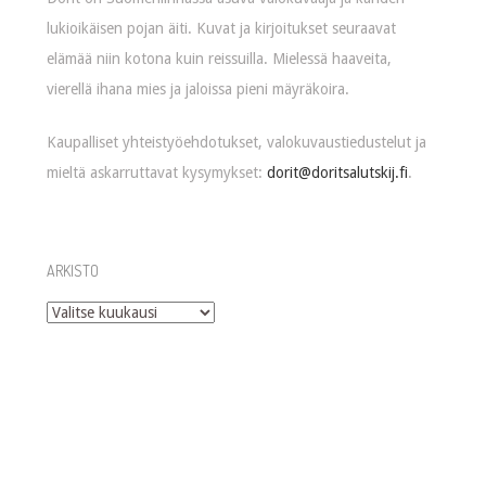
lukioikäisen pojan äiti. Kuvat ja kirjoitukset seuraavat
elämää niin kotona kuin reissuilla. Mielessä haaveita,
vierellä ihana mies ja jaloissa pieni mäyräkoira.
Kaupalliset yhteistyöehdotukset, valokuvaustiedustelut ja
mieltä askarruttavat kysymykset:
dorit@doritsalutskij.fi
.
ARKISTO
Arkisto