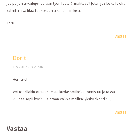
jää paljon arvailujen varaan työn laatu (=mahtava)! Joten jos keikalle olis
kalenterissa tilaa toukokuun aikana, niin kiva!
Taru
Vastaa
Dorit
1.5.2012 klo 21:06
Hei Taru!
Voi todellakin otetaan teistä kuvia! Kotikeikat onnistuu ja tässä
kuussa sopii hyvin! Palataan vaikka meilitse yksityiskohtiin! ;)
Vastaa
Vastaa