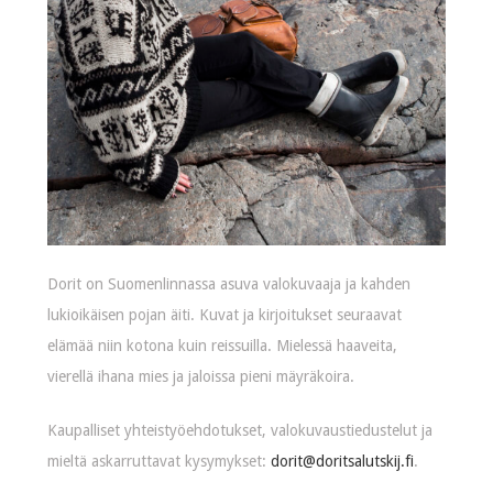
Dorit on Suomenlinnassa asuva valokuvaaja ja kahden
lukioikäisen pojan äiti. Kuvat ja kirjoitukset seuraavat
elämää niin kotona kuin reissuilla. Mielessä haaveita,
vierellä ihana mies ja jaloissa pieni mäyräkoira.
Kaupalliset yhteistyöehdotukset, valokuvaustiedustelut ja
mieltä askarruttavat kysymykset:
dorit@doritsalutskij.fi
.