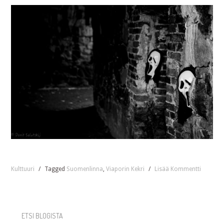
Kulttuuri
/
Tagged
Suomenlinna
,
Viaporin Kekri
/
Lisää Kommentti
ETSI BLOGISTA