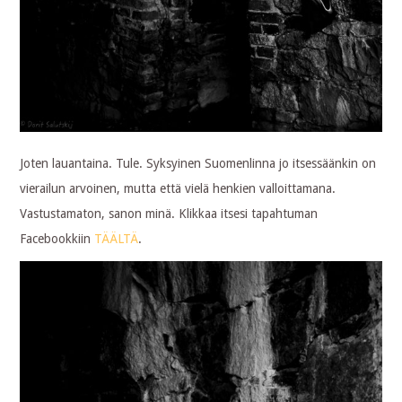
Joten lauantaina. Tule. Syksyinen Suomenlinna jo itsessäänkin on
vierailun arvoinen, mutta että vielä henkien valloittamana.
Vastustamaton, sanon minä. Klikkaa itsesi tapahtuman
Facebookkiin
TÄÄLTÄ
.