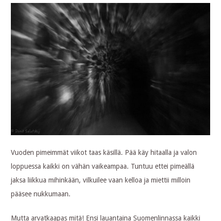
Vuoden pimeimmät viikot taas käsillä. Pää käy hitaalla ja valon
loppuessa kaikki on vähän vaikeampaa. Tuntuu ettei pimeällä
jaksa liikkua mihinkään, vilkuilee vaan kelloa ja miettii milloin
pääsee nukkumaan.
Mutta arvatkaapas mitä! Ensi lauantaina Suomenlinnassa kaikki