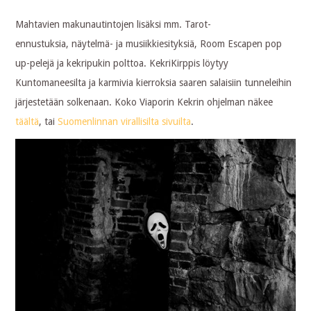
Mahtavien makunautintojen lisäksi mm. Tarot-
ennustuksia, näytelmä- ja musiikkiesityksiä, Room Escapen pop
up-pelejä ja kekripukin polttoa. KekriKirppis löytyy
Kuntomaneesilta ja karmivia kierroksia saaren salaisiin tunneleihin
järjestetään solkenaan. Koko Viaporin Kekrin ohjelman näkee
täältä
, tai
Suomenlinnan virallisilta sivuilta
.