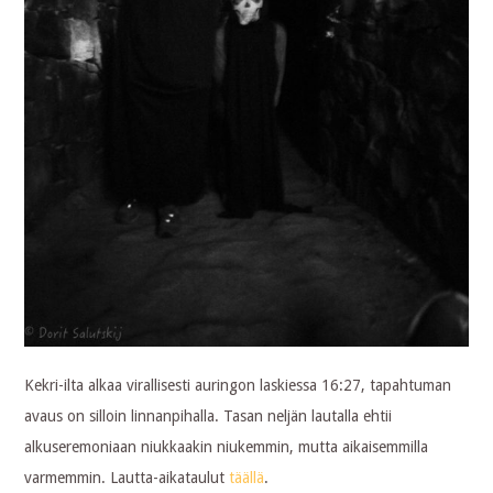
Kekri-ilta alkaa virallisesti auringon laskiessa 16:27, tapahtuman
avaus on silloin linnanpihalla. Tasan neljän lautalla ehtii
alkuseremoniaan niukkaakin niukemmin, mutta aikaisemmilla
varmemmin. Lautta-aikataulut
täällä
.