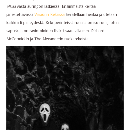
alkaa
vasta auringon laskiessa. Ensimmäistä kertaa
järjestettävässä
Viaporin Kekrissä
herätellään henkiä ja otetaan
kaikki irti pimeydestä. Kekriperinteissä ruualla on iso rooli, joten
sapuskaa on ravintoloiden lisäksi saatavilla mm. Richard
McCormickin ja The Alexanderin ruokarekoista.