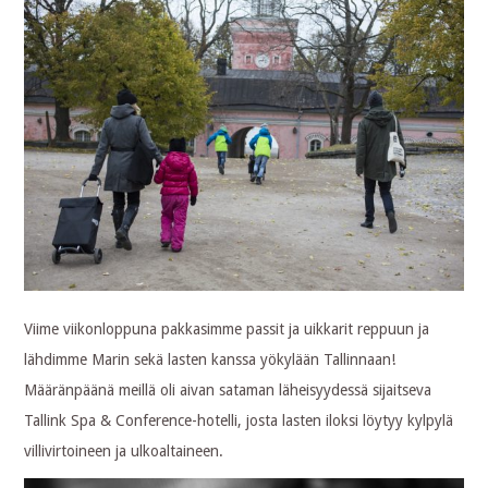
Viime viikonloppuna pakkasimme passit ja uikkarit reppuun ja
lähdimme Marin sekä lasten kanssa yökylään Tallinnaan!
Määränpäänä meillä oli aivan sataman läheisyydessä sijaitseva
Tallink Spa & Conference-hotelli, josta lasten iloksi löytyy kylpylä
villivirtoineen ja ulkoaltaineen.