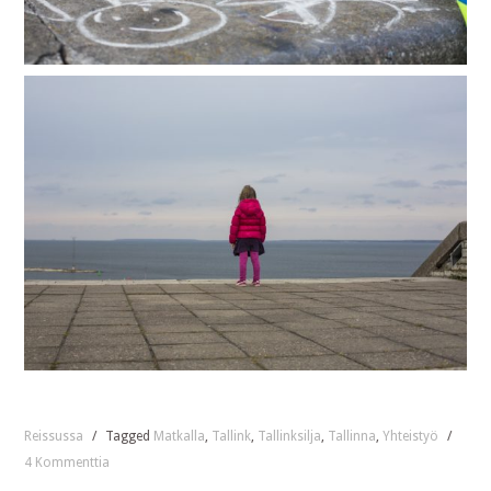
Reissussa
/
Tagged
Matkalla
,
Tallink
,
Tallinksilja
,
Tallinna
,
Yhteistyö
/
4 Kommenttia