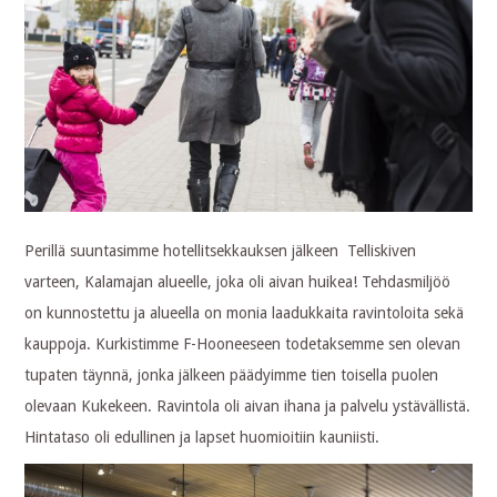
Perillä suuntasimme hotellitsekkauksen jälkeen Telliskiven
varteen, Kalamajan alueelle, joka oli aivan huikea! Tehdasmiljöö
on kunnostettu ja alueella on monia laadukkaita ravintoloita sekä
kauppoja. Kurkistimme F-Hooneeseen todetaksemme sen olevan
tupaten täynnä, jonka jälkeen päädyimme tien toisella puolen
olevaan Kukekeen. Ravintola oli aivan ihana ja palvelu ystävällistä.
Hintataso oli edullinen ja lapset huomioitiin kauniisti.