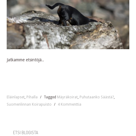
Jatkamme etsintöjä..
Eläinlapset
,
Pihalla
/
Tagged
Mäyräkoirat
,
Puhutaanko Säästä?
,
Suomenlinnan Koirapuisto
/
4 Kommenttia
ETSI BLOGISTA