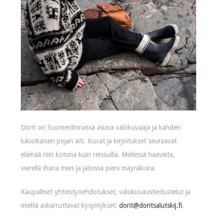
Dorit on Suomenlinnassa asuva valokuvaaja ja kahden
lukioikäisen pojan äiti. Kuvat ja kirjoitukset seuraavat
elämää niin kotona kuin reissuilla. Mielessä haaveita,
vierellä ihana mies ja jaloissa pieni mäyräkoira.
Kaupalliset yhteistyöehdotukset, valokuvaustiedustelut ja
mieltä askarruttavat kysymykset:
dorit@doritsalutskij.fi
.