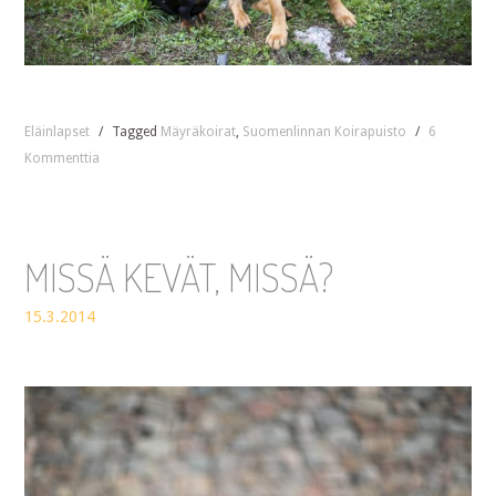
Eläinlapset
/
Tagged
Mäyräkoirat
,
Suomenlinnan Koirapuisto
/
6
Kommenttia
MISSÄ KEVÄT, MISSÄ?
15.3.2014