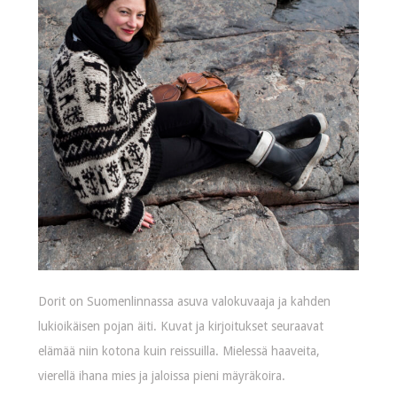
Dorit on Suomenlinnassa asuva valokuvaaja ja kahden
lukioikäisen pojan äiti. Kuvat ja kirjoitukset seuraavat
elämää niin kotona kuin reissuilla. Mielessä haaveita,
vierellä ihana mies ja jaloissa pieni mäyräkoira.