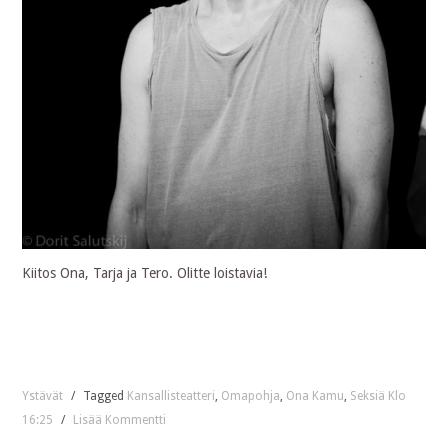
Kiitos Ona, Tarja ja Tero. Olitte loistavia!
Ystävät
/
Tagged
Kansallisteatteri
,
Omapohja
,
Ona Kamu
,
Seksiä Klo
16:25
/
Lisää Kommentti