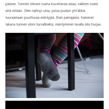
pääsee. Tunnen olevani osana kuvattavaa asiaa, vaikken osaisi
siitä mitään. Olen nähnyt unia, joissa joudun yht’äkkiä
tuuraamaan puuttuvaa esiintyjää. Ihan painajaisia. Kameran
takana tunnen oloni turvalliseksi, esiintyminen lavalla olisi hurjaa.