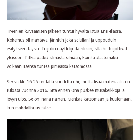
Treenien kuvaamisen jälkeen tuntui hyvältä istua Ensi-illassa.
Kokemus oli mahtava, jännitin joka solullani ja uppouduin
esitykseen täysin. Tuijotin näyttelijöitä silmiin, sillä he tuijottivat
yleisöön. Pitkiä pätkiä silmästä silmään, kuinka alastomaksi
voikaan itsensä tuntea pimeässä katsomossa.
Seksiä klo 16:25 on tältä vuodelta ohi, mutta lisää materiaalia on
tulossa vuonna 2016. Sitä ennen Ona puskee musakeikkoja ja
levyn ulos. Se on ihana nainen. Menkää katsomaan ja kuulemaan,
kun mahdollisuus tulee.