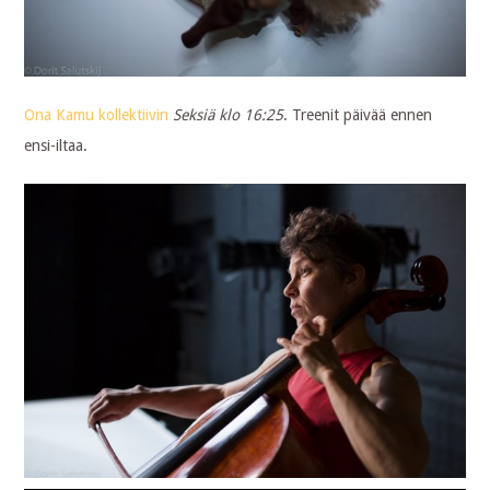
Ona Kamu kollektiivin
Seksiä klo 16:25
. Treenit päivää ennen
ensi-iltaa.