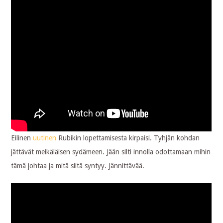
Eilinen
uutinen
Rubikin lopettamisesta kirpaisi. Tyhjän kohdan
jättävät meikäläisen sydämeen. Jään silti innolla odottamaan mihin
tämä johtaa ja mitä siitä syntyy. Jännittävää.