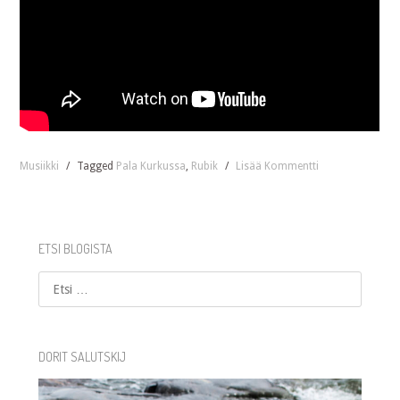
Musiikki
/
Tagged
Pala Kurkussa
,
Rubik
/
Lisää Kommentti
ETSI BLOGISTA
Etsi
DORIT SALUTSKIJ