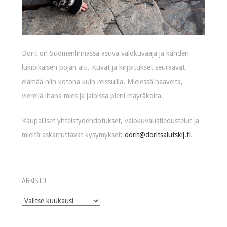
Dorit on Suomenlinnassa asuva valokuvaaja ja kahden
lukioikäisen pojan äiti. Kuvat ja kirjoitukset seuraavat
elämää niin kotona kuin reissuilla. Mielessä haaveita,
vierellä ihana mies ja jaloissa pieni mäyräkoira.
Kaupalliset yhteistyöehdotukset, valokuvaustiedustelut ja
mieltä askarruttavat kysymykset:
dorit@doritsalutskij.fi
.
ARKISTO
Arkisto