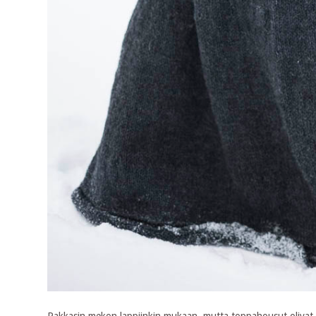
Pakkasin mekon lappiinkin mukaan, mutta toppahousut olivat t