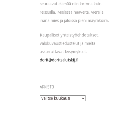
seuraavat elämää niin kotona kuin
reissuilla. Mielessä haaveita, vierellä
ihana mies ja jaloissa pieni mäyräkoira.
Kaupalliset yhteistyöehdotukset,
valokuvaustiedustelut ja mieltä
askarruttavat kysymykset:
dorit@doritsalutskij.fi
.
ARKISTO
Arkisto