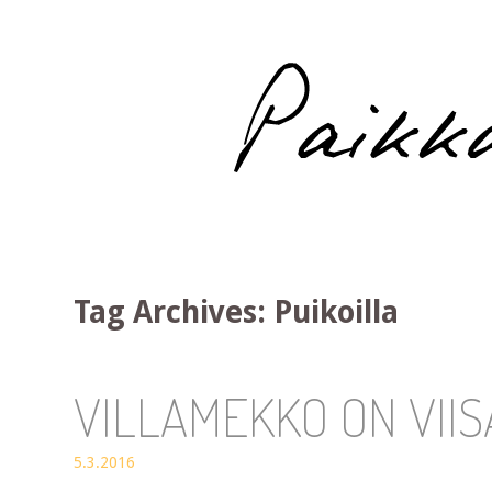
Paikka auringossa
Tag Archives:
Puikoilla
VILLAMEKKO ON VII
5.3.2016