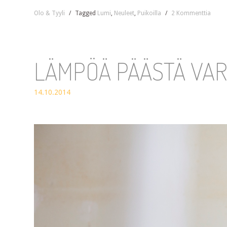
Olo & Tyyli
/
Tagged
Lumi
,
Neuleet
,
Puikoilla
/
2 Kommenttia
LÄMPÖÄ PÄÄSTÄ VAR
14.10.2014