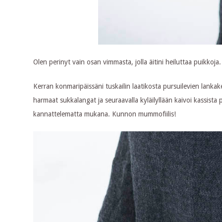
Olen perinyt vain osan vimmasta, jolla äitini heiluttaa puikkoja.
Kerran konmaripäissäni tuskailin laatikosta pursuilevien lan
harmaat sukkalangat ja seuraavalla kyläilyllään kaivoi kassista p
kannattelematta mukana. Kunnon mummofiilis!