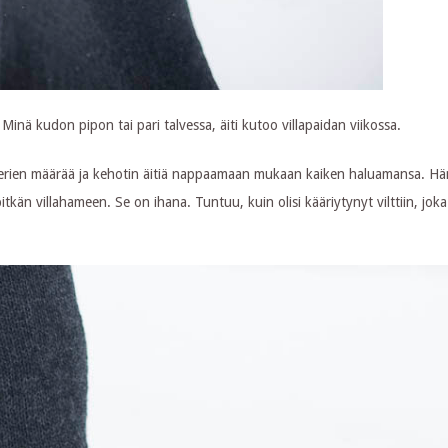
 Minä kudon pipon tai pari talvessa, äiti kutoo villapaidan viikossa.
kakerien määrää ja kehotin äitiä nappaamaan mukaan kaiken haluamansa. Hä
itkän villahameen. Se on ihana. Tuntuu, kuin olisi kääriytynyt vilttiin, jok