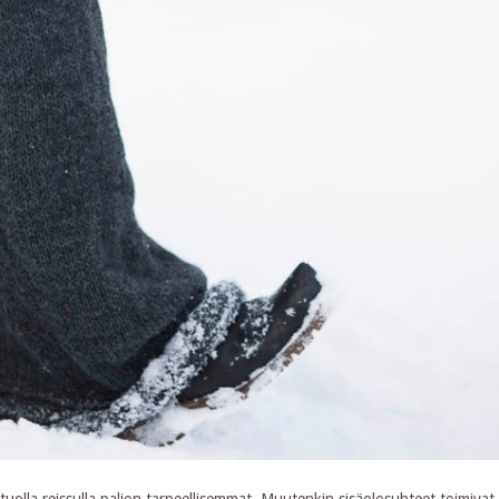
uolla reissulla paljon tarpeellisemmat. Muutenkin sisäolosuhteet toimiva