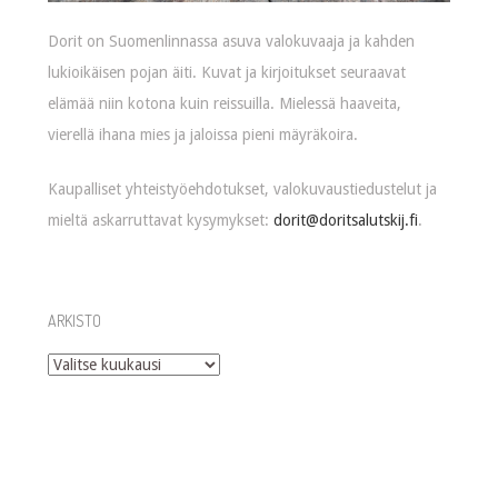
Dorit on Suomenlinnassa asuva valokuvaaja ja kahden
lukioikäisen pojan äiti. Kuvat ja kirjoitukset seuraavat
elämää niin kotona kuin reissuilla. Mielessä haaveita,
vierellä ihana mies ja jaloissa pieni mäyräkoira.
Kaupalliset yhteistyöehdotukset, valokuvaustiedustelut ja
mieltä askarruttavat kysymykset:
dorit@doritsalutskij.fi
.
ARKISTO
Arkisto