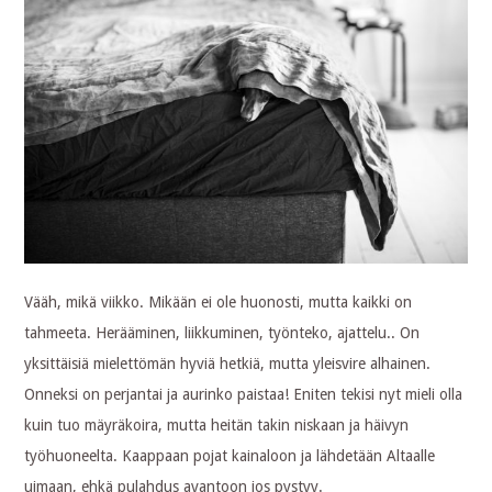
Vääh, mikä viikko. Mikään ei ole huonosti, mutta kaikki on
tahmeeta. Herääminen, liikkuminen, työnteko, ajattelu.. On
yksittäisiä mielettömän hyviä hetkiä, mutta yleisvire alhainen.
Onneksi on perjantai ja aurinko paistaa! Eniten tekisi nyt mieli olla
kuin tuo mäyräkoira, mutta heitän takin niskaan ja häivyn
työhuoneelta. Kaappaan pojat kainaloon ja lähdetään Altaalle
uimaan, ehkä pulahdus avantoon jos pystyy.