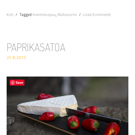
Koti
/
Tagged
Kummituspuu
,
Multasormi
/
Lisää Kommentti
PAPRIKASATOA
23.8.2015
Save