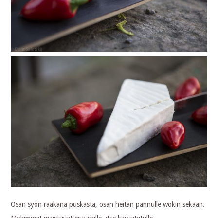
Osan syön raakana puskasta, osan heitän pannulle wokin sekaan.
Molemmat maistuvat erityiselle, itse kasvatetulle.