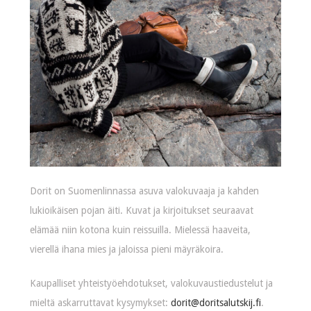
Dorit on Suomenlinnassa asuva valokuvaaja ja kahden
lukioikäisen pojan äiti. Kuvat ja kirjoitukset seuraavat
elämää niin kotona kuin reissuilla. Mielessä haaveita,
vierellä ihana mies ja jaloissa pieni mäyräkoira.
Kaupalliset yhteistyöehdotukset, valokuvaustiedustelut ja
mieltä askarruttavat kysymykset:
dorit@doritsalutskij.fi
.