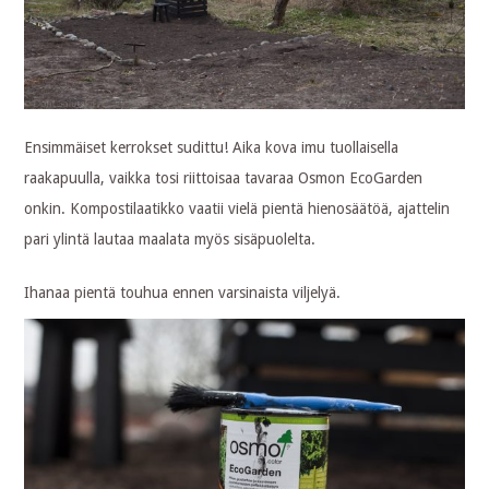
Ensimmäiset kerrokset sudittu! Aika kova imu tuollaisella
raakapuulla, vaikka tosi riittoisaa tavaraa Osmon EcoGarden
onkin. Kompostilaatikko vaatii vielä pientä hienosäätöä, ajattelin
pari ylintä lautaa maalata myös sisäpuolelta.
Ihanaa pientä touhua ennen varsinaista viljelyä.